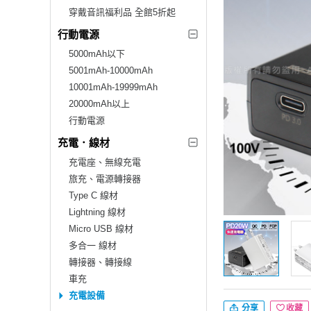
穿戴音訊福利品 全館5折起
行動電源
5000mAh以下
5001mAh-10000mAh
10001mAh-19999mAh
20000mAh以上
行動電源
充電．線材
充電座、無線充電
旅充、電源轉接器
Type C 線材
Lightning 線材
Micro USB 線材
多合一 線材
轉接器、轉接線
車充
充電設備
分享
收藏