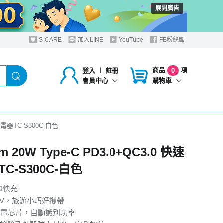
展開廣告
S-CARE
加入LINE
YouTube
FB粉絲團
商品
項
登入
︱
註冊
0
購物車
會員中心
速充電器TC-S300C-白色
m 20W Type-C PD3.0+QC3.0 快速
C-S300C-白色
D快充
240V，旅遊小巧好攜帶
充電芯片，自動識別功率