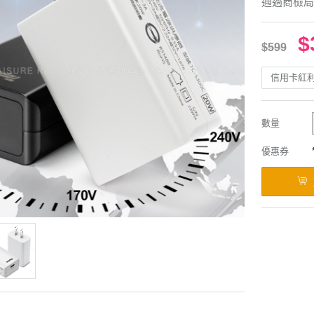
通過商檢局
$
$599
信用卡紅
數量
優惠券