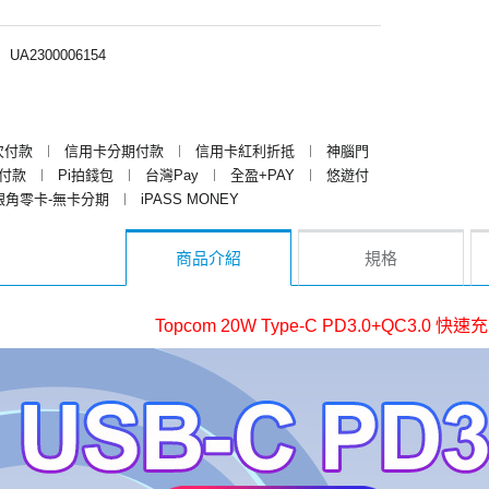
︱
UA2300006154
次付款
︱
信用卡分期付款
︱
信用卡紅利折抵
︱
神腦門
y付款
︱
Pi拍錢包
︱
台灣Pay
︱
全盈+PAY
︱
悠遊付
銀角零卡-無卡分期
︱
iPASS MONEY
商品介紹
規格
Topcom 20W Type-C PD3.0+QC3.0 快