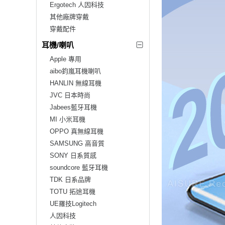
Ergotech 人因科技
其他廠牌穿戴
穿戴配件
耳機/喇叭
Apple 專用
aibo鈞嵐耳機喇叭
HANLIN 無線耳機
JVC 日本時尚
Jabees藍牙耳機
MI 小米耳機
OPPO 真無線耳機
SAMSUNG 高音質
SONY 日系質感
soundcore 藍牙耳機
TDK 日系品牌
TOTU 拓途耳機
UE羅技Logitech
人因科技