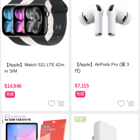
【Apple】AirPods Pro (第 3
【Apple】Watch S11 LTE 42m
代)
m S/M
$7,115
$14,946
免運
免運