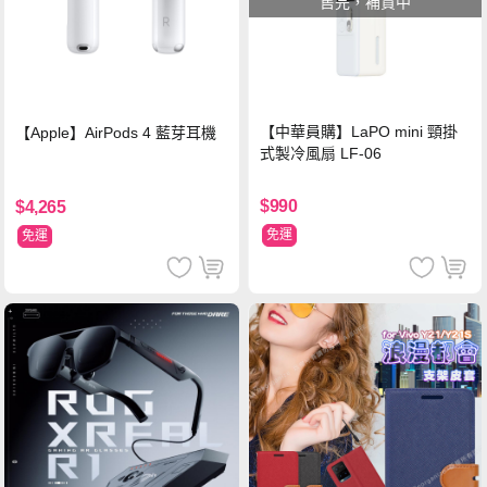
售完，補貨中
【中華員購】LaPO mini 頸掛
【Apple】AirPods 4 藍芽耳機
式製冷風扇 LF-06
$990
$4,265
免運
免運