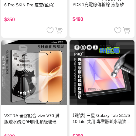
PD3.1充電線傳輸線 液態矽膠
6 Pro SKIN Pro 皮套(藍色)
硅膠 2M 支援iPhone17/安卓/手
機/平板/筆電
$490
$350
超抗刮 三星 Galaxy Tab S11/S
VXTRA 全膠貼合 vivo V70 滿
10 Lite 共用 專業版疏水疏油9
版疏水疏油9H鋼化頂級玻璃貼
H鋼化玻璃膜 平板玻璃貼
保護貼(黑)