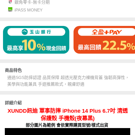
銀角零卡-無卡分期
iPASS MONEY
商品特色
通過SGS防摔認證 品質保障 超透光壓克力裸機背蓋 強韌高彈性，
美學與功能兼具 手遊推薦款式，親膚舒適
詳細介紹
XUNDD訊迪 軍事防摔 iPhone 14 Plus 6.7吋 清透
保護殼 手機殼(夜幕黑)
部分圖片為範例 會依實際購買型號/樣式出貨