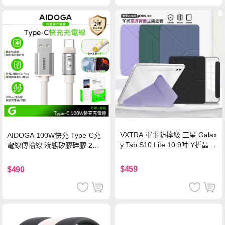
VXTRA 軍事防摔級 三星 Galax
AIDOGA 100W快充 Type-C充
y Tab S10 Lite 10.9吋 Y折晶透
電線傳輸線 液態矽膠硅膠 2M
背蓋立架皮套 含筆槽(經典黑)
支援iPhone17/安卓/手機/平板
$459
$490