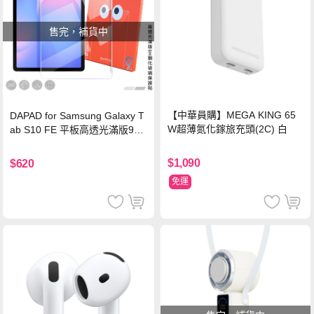
售完，補貨中
【中華員購】MEGA KING 65
DAPAD for Samsung Galaxy T
W超薄氮化鎵旅充頭(2C) 白
ab S10 FE 平板高透光滿版9H
鋼化玻璃保護貼
$1,090
$620
免運