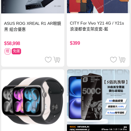
CITY For Vivo Y21 4G / Y21s
ASUS ROG XREAL R1 AR眼鏡
浪漫都會支架皮套-藍
黑 組合優惠
$399
$58,998
贈
免運