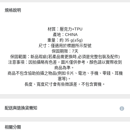
規格說明
材質：壓克力+TPU
產地：CHINA
重量：約 35 g(±5g)
尺寸：僅適用於標題所示型號
保固期限：7天
保固範圍：新品瑕疵(若產品需更換時,必須是完整包裝及配件)
注意事項：因拍攝略有色差，圖片僅供參考，顏色請以實際收到
商品為準。
商品不包含協助拍攝之物品(例如卡片、電池、手機、零錢、耳機
塞等)。
長度、寬度尺寸會有些微誤差，不包含實機。
配送與退換貨需知
相關分類