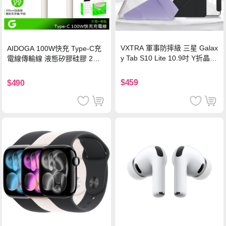
VXTRA 軍事防摔級 三星 Galax
AIDOGA 100W快充 Type-C充
y Tab S10 Lite 10.9吋 Y折晶透
電線傳輸線 液態矽膠硅膠 2M
背蓋立架皮套 含筆槽(經典黑)
支援iPhone17/安卓/手機/平板
$459
$490