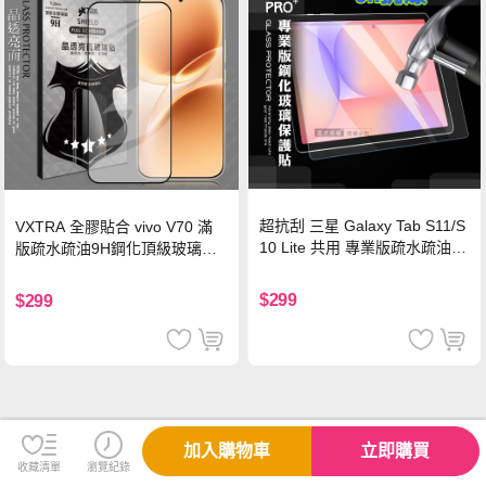
超抗刮 三星 Galaxy Tab S11/S
VXTRA 全膠貼合 vivo V70 滿
10 Lite 共用 專業版疏水疏油9
版疏水疏油9H鋼化頂級玻璃貼
H鋼化玻璃膜 平板玻璃貼
保護貼(黑)
$299
$299
加入購物車
立即購買
收藏清單
瀏覽紀錄