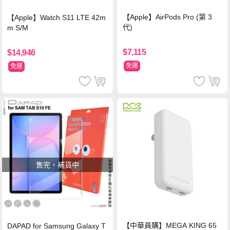
【Apple】AirPods Pro (第 3
【Apple】Watch S11 LTE 42m
代)
m S/M
$7,115
$14,946
免運
免運
售完，補貨中
【中華員購】MEGA KING 65
DAPAD for Samsung Galaxy T