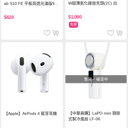
W超薄氮化鎵旅充頭(2C) 白
ab S10 FE 平板高透光滿版9H
鋼化玻璃保護貼
$1,090
$620
免運
售完，補貨中
【中華員購】LaPO mini 頸掛
【Apple】AirPods 4 藍芽耳機
式製冷風扇 LF-06