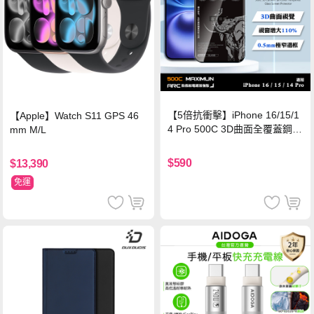
【5倍抗衝擊】iPhone 16/15/1
【Apple】Watch S11 GPS 46
4 Pro 500C 3D曲面全覆蓋鋼化
mm M/L
玻璃貼 0.5mm極窄邊框 防指紋
保護貼
$590
$13,390
免運