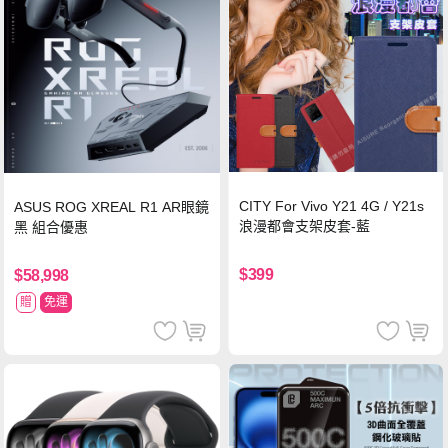
CITY For Vivo Y21 4G / Y21s
ASUS ROG XREAL R1 AR眼鏡
浪漫都會支架皮套-藍
黑 組合優惠
$399
$58,998
贈
免運