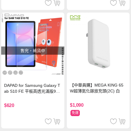
售完，補貨中
【中華員購】MEGA KING 65
DAPAD for Samsung Galaxy T
W超薄氮化鎵旅充頭(2C) 白
ab S10 FE 平板高透光滿版9H
鋼化玻璃保護貼
$1,090
$620
免運