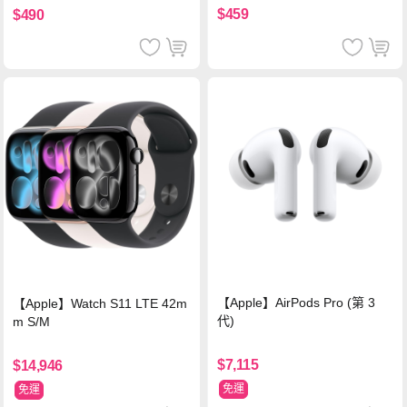
$459
$490
【Apple】AirPods Pro (第 3
【Apple】Watch S11 LTE 42m
代)
m S/M
$7,115
$14,946
免運
免運