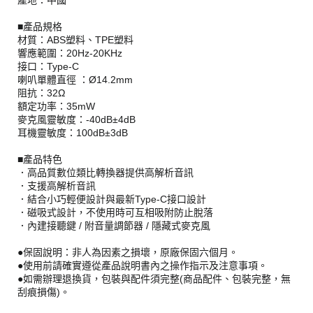
產地：中國
■產品規格
材質：ABS塑料、TPE塑料
響應範圍：20Hz-20KHz
接口：Type-C
喇叭單體直徑 ：Ø14.2mm
阻抗：32Ω
額定功率：35mW
麥克風靈敏度：-40dB±4dB
耳機靈敏度：100dB±3dB
■產品特色
．高品質數位類比轉換器提供高解析音訊
．支援高解析音訊
．結合小巧輕便設計與最新Type-C接口設計
．磁吸式設計，不使用時可互相吸附防止脫落
．內建接聽鍵 / 附音量調節器 / 隱藏式麥克風
●保固說明：非人為因素之損壞，原廠保固六個月。
●使用前請確實遵從產品說明書內之操作指示及注意事項。
●如需辦理退換貨，包裝與配件須完整(商品配件、包裝完整，無
刮痕損傷)。