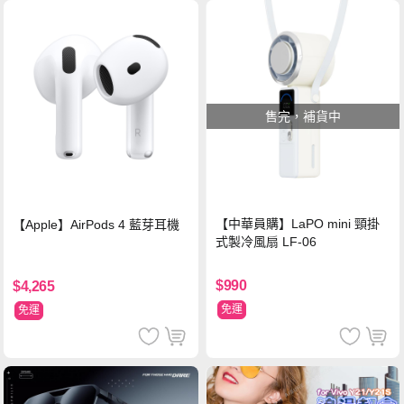
售完，補貨中
【中華員購】LaPO mini 頸掛
【Apple】AirPods 4 藍芽耳機
式製冷風扇 LF-06
$990
$4,265
免運
免運