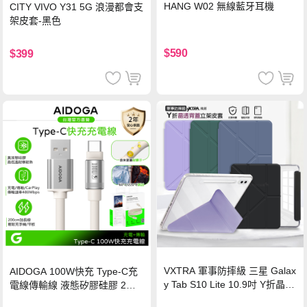
HANG W02 無線藍牙耳機
CITY VIVO Y31 5G 浪漫都會支
架皮套-黑色
$590
$399
VXTRA 軍事防摔級 三星 Galax
AIDOGA 100W快充 Type-C充
y Tab S10 Lite 10.9吋 Y折晶透
電線傳輸線 液態矽膠硅膠 2M
背蓋立架皮套 含筆槽(經典黑)
支援iPhone17/安卓/手機/平板