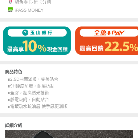
銀角零卡-無卡分期
iPASS MONEY
商品特色
∎2.5D曲面滿版，完美貼合
∎9H硬度防爆，耐磨抗刮
∎全膠，超高透光技術
∎靜電吸附，自動貼合
∎電鍍疏水疏油層 使手感更滑順
詳細介紹