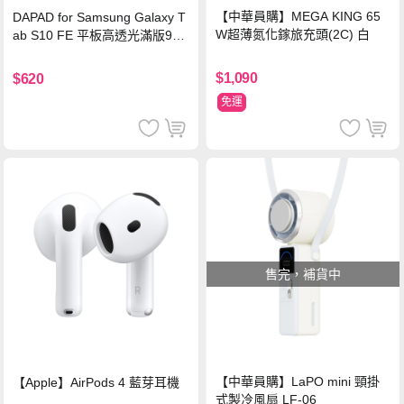
【中華員購】MEGA KING 65
DAPAD for Samsung Galaxy T
W超薄氮化鎵旅充頭(2C) 白
ab S10 FE 平板高透光滿版9H
鋼化玻璃保護貼
$1,090
$620
免運
售完，補貨中
【中華員購】LaPO mini 頸掛
【Apple】AirPods 4 藍芽耳機
式製冷風扇 LF-06