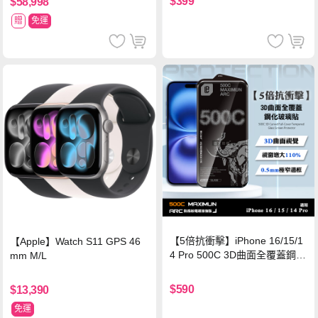
$399
$58,998
贈
免運
【5倍抗衝擊】iPhone 16/15/1
【Apple】Watch S11 GPS 46
4 Pro 500C 3D曲面全覆蓋鋼化
mm M/L
玻璃貼 0.5mm極窄邊框 防指紋
保護貼
$590
$13,390
免運