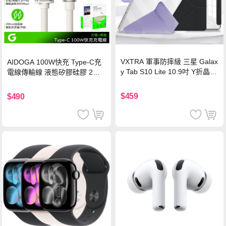
VXTRA 軍事防摔級 三星 Galax
AIDOGA 100W快充 Type-C充
y Tab S10 Lite 10.9吋 Y折晶透
電線傳輸線 液態矽膠硅膠 2M
背蓋立架皮套 含筆槽(經典黑)
支援iPhone17/安卓/手機/平板
$459
$490