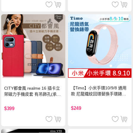
【Timo】小米手環10/9/8 通用
CITY都會風 realme 16 插卡立
款 尼龍織紋回環替換手環錶帶-
架磁力手機皮套 有吊飾孔(承諾
珍珠粉
黑)
$249
$399