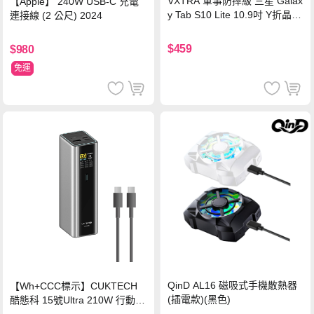
VXTRA 軍事防摔級 三星 Galax
【Apple】 240W USB-C 充電
y Tab S10 Lite 10.9吋 Y折晶透
連接線 (2 公尺) 2024
背蓋立架皮套 含筆槽(經典黑)
$459
$980
免運
QinD AL16 磁吸式手機散熱器
【Wh+CCC標示】CUKTECH
(插電款)(黑色)
酷態科 15號Ultra 210W 行動電
源 20000mAh (PB200U) -灰色