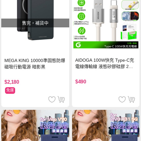
售完，補貨中
AIDOGA 100W快充 Type-C充
MEGA KING 10000準固態防爆
電線傳輸線 液態矽膠硅膠 2M
磁吸行動電源 暗影黑
支援iPhone17/安卓/手機/平板
$490
$2,180
免運