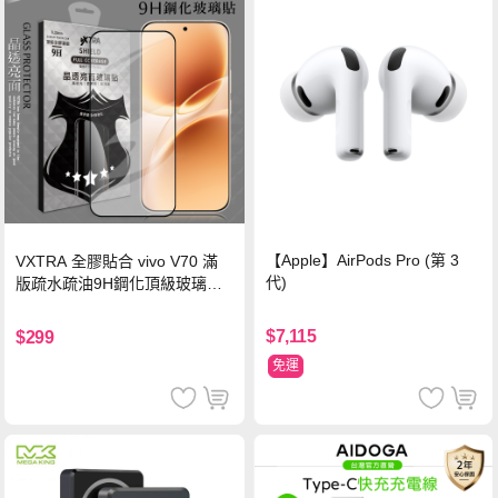
【Apple】AirPods Pro (第 3
VXTRA 全膠貼合 vivo V70 滿
代)
版疏水疏油9H鋼化頂級玻璃貼
保護貼(黑)
$7,115
$299
免運