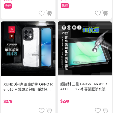
免運
免運
超抗刮 三星 Galaxy Tab A11 /
XUNDD訊迪 軍事防摔 OPPO R
A11 LTE 8.7吋 專業版疏水疏油
eno16 F 鏡頭全包覆 清透保護
9H鋼化玻璃膜 平板玻璃貼
殼 手機殼(夜幕黑)
$299
$379