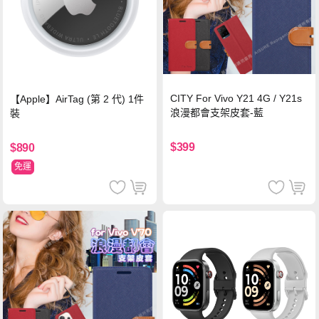
CITY For Vivo Y21 4G / Y21s
【Apple】AirTag (第 2 代) 1件
浪漫都會支架皮套-藍
裝
$399
$890
免運