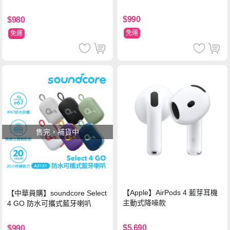
$990
$980
免運
免運
售完，補貨中
【Apple】AirPods 4 藍芽耳機
【中華員購】soundcore Select
主動式降噪款
4 GO 防水可攜式藍牙喇叭
$5,690
$990