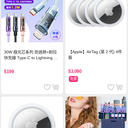
【Apple】AirTag (第 2 代) 4件
30W 極光芯系列 防過熱+耐拉
裝
快充線 Type-C to Lightning 傳
輸充電線(1.2M)黑色
$3,090
$199
免運