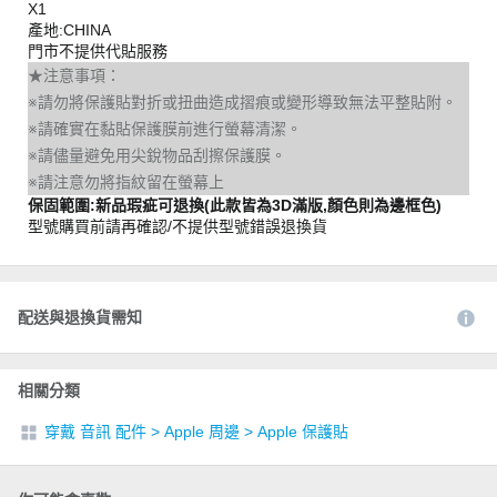
X1
產地:CHINA
門市不提供代貼服務
★注意事項：
※請勿將保護貼對折或扭曲造成摺痕或變形導致無法平整貼附。
※請確實在黏貼保護膜前進行螢幕清潔。
※請儘量避免用尖銳物品刮擦保護膜。
※請注意勿將指紋留在螢幕上
保固範圍:新品瑕疵可退換(此款皆為3D滿版,顏色則為邊框色)
型號購買前請再確認/不提供型號錯誤退換貨
配送與退換貨需知
相關分類
穿戴 音訊 配件
>
Apple 周邊
>
Apple 保護貼