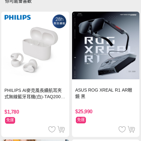
你可能會喜歡
ASUS ROG XREAL R1 AR眼
PHILIPS AI麥克風長續航耳夾
鏡 黑
式無線藍牙耳機(白)-TAQ2000
WT
$25,990
$1,780
免運
免運