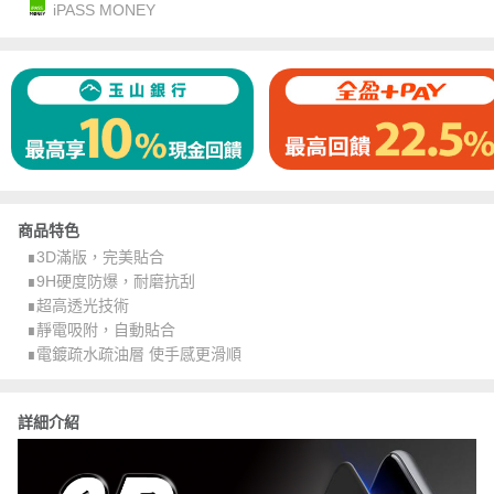
iPASS MONEY
商品特色
∎3D滿版，完美貼合
∎9H硬度防爆，耐磨抗刮
∎超高透光技術
∎靜電吸附，自動貼合
∎電鍍疏水疏油層 使手感更滑順
詳細介紹