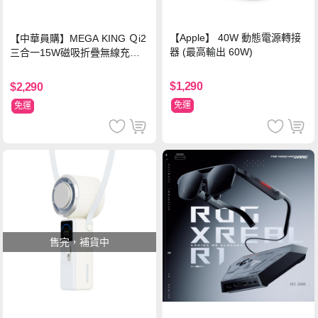
【Apple】 40W 動態電源轉接
【中華員購】MEGA KING Ｑi2
器 (最高輸出 60W)
三合一15W磁吸折疊無線充電
支架 黑
$1,290
$2,290
免運
免運
售完，補貨中