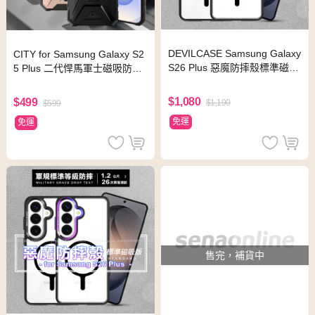
DEVILCASE Samsung Galaxy
CITY for Samsung Galaxy S2
S26 Plus 惡魔防摔殼標準磁吸
5 Plus 二代悍馬軍士磁吸防摔
版-黑色款+黑色鋁環按鍵組
殼-紅
$1,080
$499
$1,190
$599
免運
免運
售完，補貨中