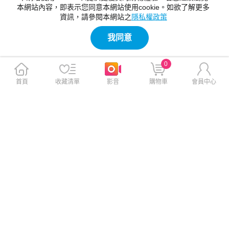
本網站內容，即表示您同意本網站使用cookie。如欲了解更多
資訊，請參閱本網站之
隱私權政策
我同意
0
首頁
收藏清單
影音
購物車
會員中心
VOORCA 三星 Galaxy S26+
CITY BOSS Samsung Galaxy
晶磁不變黃PC2.5防摔殼-黑色
S26+ 軍規5D防摔手機殼
$499
$290
$599
$390