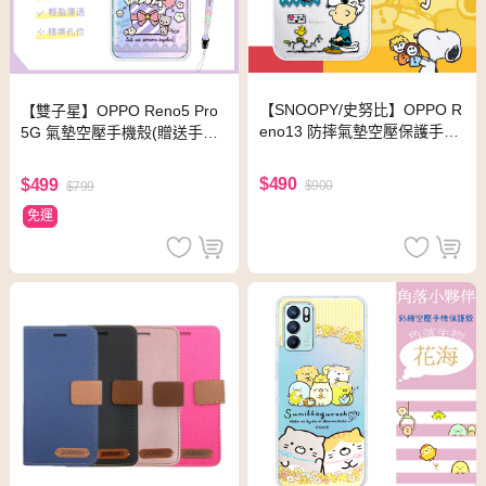
【SNOOPY/史努比】OPPO R
【雙子星】OPPO Reno5 Pro
eno13 防摔氣墊空壓保護手機
5G 氣墊空壓手機殼(贈送手機
殼(小日子)
吊繩)
$490
$499
$900
$799
免運