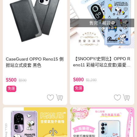
售完，補貨中
【SNOOPY/史努比】OPPO R
CaseGuard OPPO Reno15 側
eno11 彩繪可站立皮套(最愛冰
掀站立式皮套 黑色
淇淋)
$690
$500
$1,280
$590
免運
免運