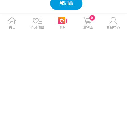
我同意
0
首頁
收藏清單
影音
購物車
會員中心
NISDA For OPPO RENO 12
NISDA For OPPO RENO 12
風格磨砂側翻支架皮套-藍
風格磨砂側翻支架皮套-粉
$480
$480
$580
$580