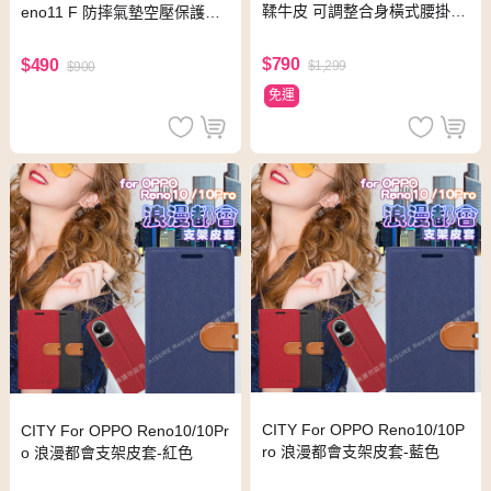
鞣牛皮 可調整合身橫式腰掛皮
eno11 F 防摔氣墊空壓保護手
套for OPPO Reno7 SE/Reno7
機殼(小日子)
Z
$790
$490
$1,299
$900
免運
CITY For OPPO Reno10/10P
CITY For OPPO Reno10/10Pr
ro 浪漫都會支架皮套-藍色
o 浪漫都會支架皮套-紅色