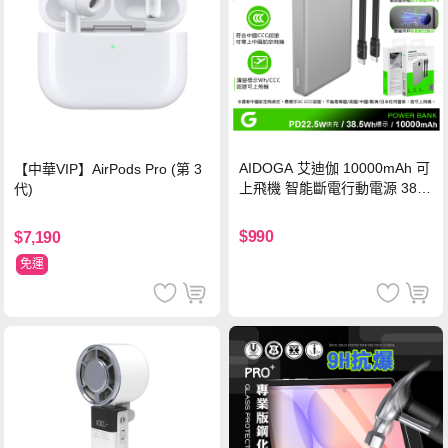
AIDOGA 艾迪伽 10000mAh 可
【中華VIP】AirPods Pro (第 3
上飛機 智能斷電行動電源 38.5
代)
Wh PD雙向快充充電線 鈦銀 台
灣BSMI/中國CCC/歐美CE/FCC
$990
$7,190
認證
免運