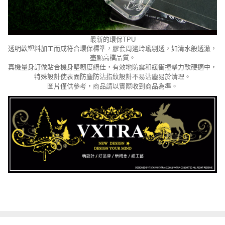
最新的環保
TPU
透明軟塑料加工而成符合環保標準，膠套周邊玲瓏剔透，如清水般透澈，
盡顯高檔品質。
真機量身訂做貼合機身堅韌度絕佳，有效地防震和緩衝撞擊力軟硬適中，
特殊設計使表面防塵防沾指紋設計不易沾塵易於清理。
圖片僅供參考，商品請以實際收到商品為準。