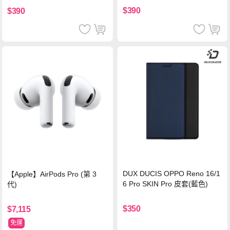
$390
$390
DUX DUCIS OPPO Reno 16/1
【Apple】AirPods Pro (第 3
6 Pro SKIN Pro 皮套(藍色)
代)
$350
$7,115
免運