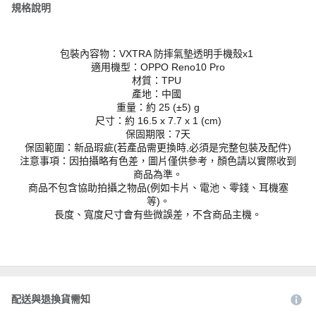
規格說明
包裝內容物：VXTRA 防摔氣墊透明手機殼x1
適用機型：OPPO Reno10 Pro
材質：TPU
產地：中國
重量：約 25 (±5) g
尺寸：約 16.5 x 7.7 x 1 (cm)
保固期限：7天
保固範圍：新品瑕疵(若產品需更換時,必須是完整包裝及配件)
注意事項：因拍攝略有色差，圖片僅供參考，顏色請以實際收到
商品為準。
商品不包含協助拍攝之物品(例如卡片、電池、零錢、耳機塞
等)。
長度、寬度尺寸會有些微誤差，不含商品主機。
配送與退換貨需知