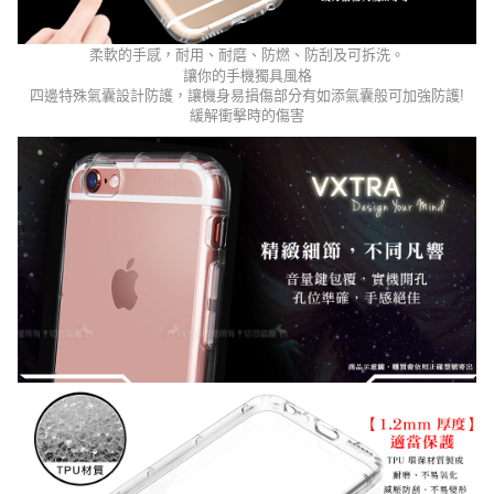
柔軟的手感，耐用、耐磨、防燃、防刮及可拆洗。
讓你的手機獨具風格
四邊特殊氣囊設計防護，讓機身易損傷部分有如添氣囊般可加強防護
!
緩解衝擊時的傷害