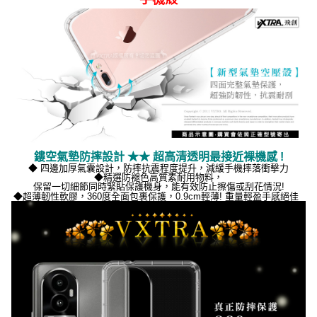
鏤空氣墊防摔設計 ★★ 超高清透明最接近裸機感 !
◆ 四邊加厚氣囊設計，防摔抗震程度提升，減緩手機摔落衝擊力
◆精選防褪色
高質素耐用物料，
保留一切細節同時緊貼保護機身，能有效防止擦傷或刮花情況!
◆
超薄韌性軟膠，360度全面包裹保護，0.9cm輕薄! 重量輕盈手感絕佳