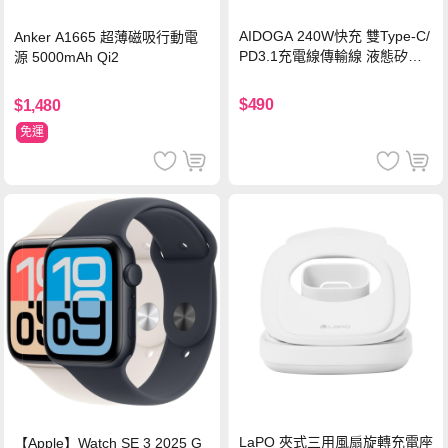
AIDOGA 240W快充 雙Type-C/
Anker A1665 超薄磁吸行動電
PD3.1充電線傳輸線 液態矽膠
源 5000mAh Qi2
硅膠 2M 支援iPhone17/安卓/手
機/平板/筆電
$490
$1,480
免運
LaPO 夾式三用風扇旋轉充電座
【Apple】Watch SE 3 2025 G