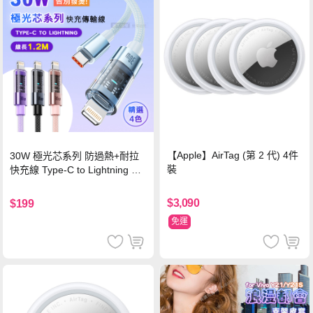
【Apple】AirTag (第 2 代) 4件
30W 極光芯系列 防過熱+耐拉
裝
快充線 Type-C to Lightning 傳
輸充電線(1.2M)黑色
$3,090
$199
免運