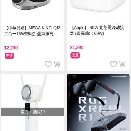
【Apple】 40W 動態電源轉接
【中華員購】MEGA KING Ｑi2
器 (最高輸出 60W)
三合一15W磁吸折疊無線充電
支架 黑
$1,290
$2,290
免運
免運
售完，補貨中