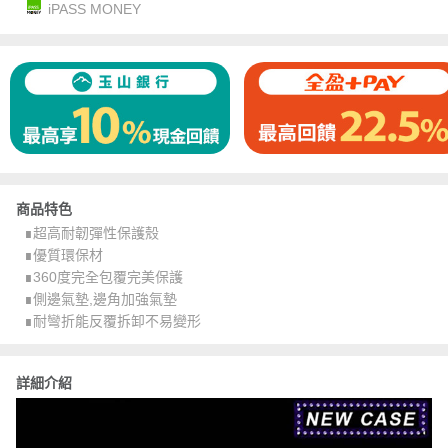
iPASS MONEY
商品特色
∎超高耐韌彈性保護殼
∎優質環保材
∎360度完全包覆完美保護
∎側邊氣墊,邊角加強氣墊
∎耐彎折能反覆拆卸不易變形
詳細介紹