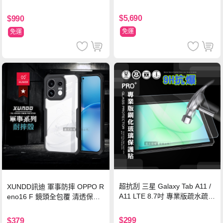
$5,690
$990
免運
免運
超抗刮 三星 Galaxy Tab A11 /
XUNDD訊迪 軍事防摔 OPPO R
A11 LTE 8.7吋 專業版疏水疏油
eno16 F 鏡頭全包覆 清透保護
9H鋼化玻璃膜 平板玻璃貼
殼 手機殼(夜幕黑)
$299
$379