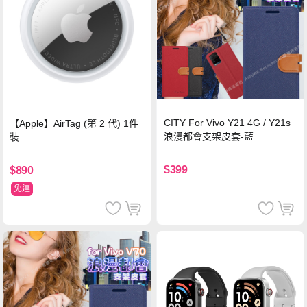
CITY For Vivo Y21 4G / Y21s
【Apple】AirTag (第 2 代) 1件
浪漫都會支架皮套-藍
裝
$399
$890
免運