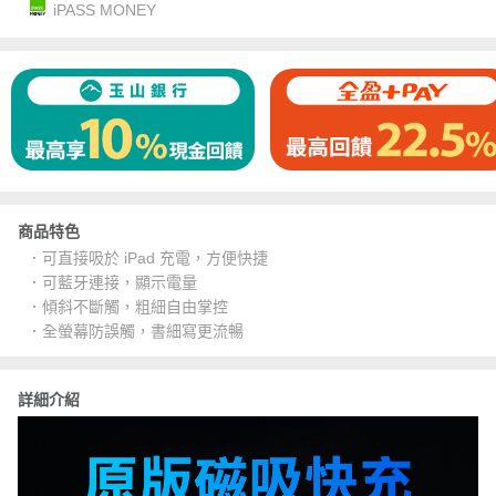
iPASS MONEY
商品特色
．可直接吸於 iPad 充電，方便快捷
．可藍牙連接，顯示電量
．傾斜不斷觸，粗細自由掌控
．全螢幕防誤觸，書細寫更流暢
詳細介紹