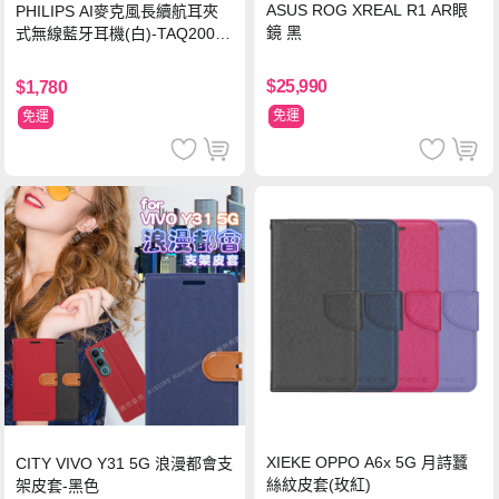
ASUS ROG XREAL R1 AR眼
PHILIPS AI麥克風長續航耳夾
鏡 黑
式無線藍牙耳機(白)-TAQ2000
WT
$25,990
$1,780
免運
免運
XIEKE OPPO A6x 5G 月詩蠶
CITY VIVO Y31 5G 浪漫都會支
絲紋皮套(玫紅)
架皮套-黑色