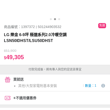
免運
商品編號：1397372 | 501244903532
LG 樂金 6-9坪 極適系列2.0冷暖空調
LSN50IDHST/LSU50DHST
51,900
$
49,305
$
付款完成後，將有專人與您約定送貨事宜
買就送
其他/大型家電附基本安裝
數量：1
※不適用優惠券