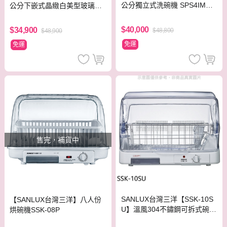
公分獨立式洗碗機 SPS4IMW0
公分下嵌式晶緻白美型玻璃洗
0X
碗機 SJU4EKW00W
$40,000
$34,900
$48,800
$48,900
免運
免運
售完，補貨中
SANLUX台灣三洋【SSK-10S
【SANLUX台灣三洋】八人份
U】溫風304不鏽鋼可拆式碗盤
烘碗機SSK-08P
架可烘碗機