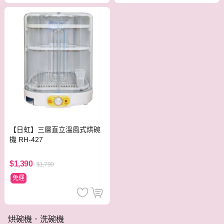
【日虹】三層直立溫風式烘碗
機 RH-427
$1,390
$1,790
免運
烘碗機．洗碗機