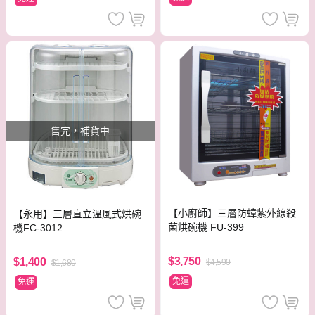
售完，補貨中
【小廚師】三層防蟑紫外線殺
【永用】三層直立溫風式烘碗
菌烘碗機 FU-399
機FC-3012
$3,750
$1,400
$4,590
$1,680
免運
免運