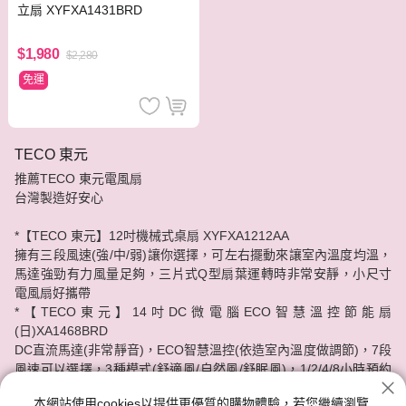
立扇 XYFXA1431BRD
$1,980
$2,280
免運
TECO 東元
推薦TECO 東元電風扇
台灣製造好安心
*【TECO 東元】12吋機械式桌扇 XYFXA1212AA
擁有三段風速(強/中/弱)讓你選擇，可左右擺動來讓室內溫度均溫，
馬達強勁有力風量足夠，三片式Q型扇葉運轉時非常安靜，小尺寸
電風扇好攜帶
*【TECO東元】14吋DC微電腦ECO智慧溫控節能扇
(日)XA1468BRD
DC直流馬達(非常靜音)，ECO智慧溫控(依造室內溫度做調節)，7段
風速可以選擇，3種模式(舒適風/自然風/舒眠風)，1/2/4/8小時預約
開關機功能，附無線遙控器(好操作)
本網站使用cookies以提供更優質的購物體驗，若您繼續瀏覽