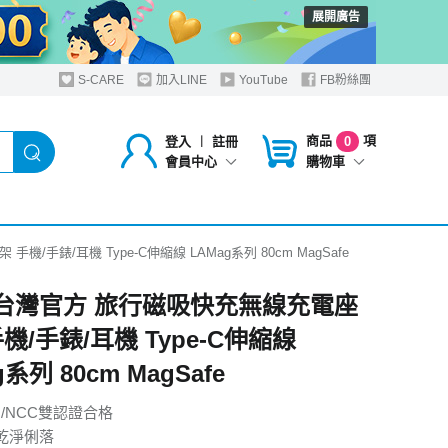
展開廣告
S-CARE
加入LINE
YouTube
FB粉絲團
商品
項
登入
︱
註冊
0
購物車
會員中心
/手錶/耳機 Type-C伸縮線 LAMag系列 80cm MagSafe
U台灣官方 旅行磁吸快充無線充電座
機/手錶/耳機 Type-C伸縮線
系列 80cm MagSafe
I/NCC雙認證合格
乾淨俐落