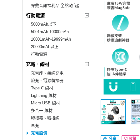
穿戴音訊福利品 全館5折起
行動電源
5000mAh以下
5001mAh-10000mAh
10001mAh-19999mAh
20000mAh以上
行動電源
充電．線材
充電座、無線充電
旅充、電源轉接器
Type C 線材
Lightning 線材
Micro USB 線材
多合一 線材
轉接器、轉接線
車充
充電設備
分享
收藏