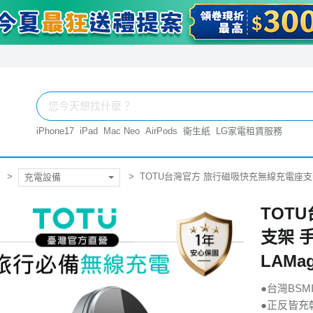
iPhone17
iPad
Mac Neo
AirPods
衛生紙
LG家電租賃服務
TOTU台灣官方 旅行磁吸快充無線充電座支架 手機
充電設備
TOT
支架 手
LAMag
●台灣BSM
●正反皆充