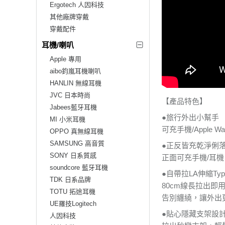
Ergotech 人因科技
其他廠牌穿戴
穿戴配件
耳機/喇叭
Apple 專用
aibo鈞嵐耳機喇叭
HANLIN 無線耳機
JVC 日本時尚
【產品特色】
Jabees藍牙耳機
●旅行外出小幫手
MI 小米耳機
可充手機/Apple W
OPPO 真無線耳機
SAMSUNG 高音質
●正反皆充乾淨俐
SONY 日系質感
正面可充手機/耳
soundcore 藍牙耳機
●自帶拉LA伸縮Typ
TDK 日系品牌
80cm線長拉出即
TOTU 拓途耳機
告別纏繞，讓外出
UE羅技Logitech
●貼心隱藏支架設
人因科技