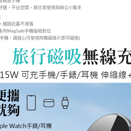
鬆橫放手機
舒適，不佔空間，是日常使用與辦公小幫手
充
，穩固抗震不滑落
上系列MagSafe手機磁吸對位
能手機，請放心可使用附贈磁吸片即可磁吸)