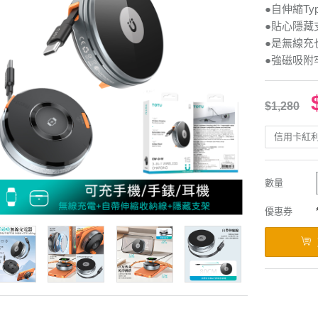
●自伸縮Typ
●貼心隱藏
●是無線充
●強磁吸附
$1,280
信用卡紅
數量
優惠券