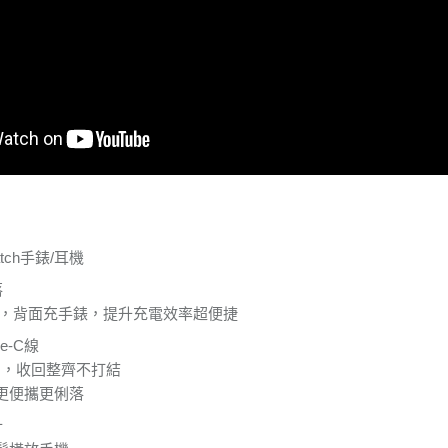
atch手錶/耳機
落
機，背面充手錶，提升充電效率超便捷
e-C線
用，收回整齊不打結
更便攜更俐落
計