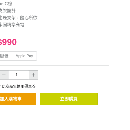
e-C線
支架設計
也是支架，隨心所欲
牢固精準充電
$990
利折抵
Apple Pay
* 此商品無適用優惠券
加入購物車
立即購買