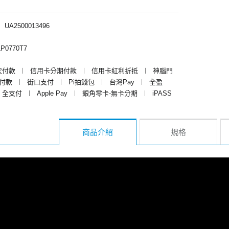
︱
UA2500013496
P0770T7
次付款
︱
信用卡分期付款
︱
信用卡紅利折抵
︱
神腦門
y付款
︱
街口支付
︱
Pi拍錢包
︱
台灣Pay
︱
全盈
全支付
︱
Apple Pay
︱
銀角零卡-無卡分期
︱
iPASS
商品介紹
規格