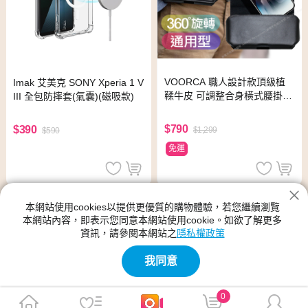
VOORCA 職人設計款頂級植
Imak 艾美克 SONY Xperia 1 V
鞣牛皮 可調整合身橫式腰掛皮
III 全包防摔套(氣囊)(磁吸款)
套for SONY Xperia 1 IV 電競
特仕版
$790
$390
$1,299
$590
免運
本網站使用cookies以提供更優質的購物體驗，若您繼續瀏覽
本網站內容，即表示您同意本網站使用cookie。如欲了解更多
資訊，請參閱本網站之
隱私權政策
我同意
0