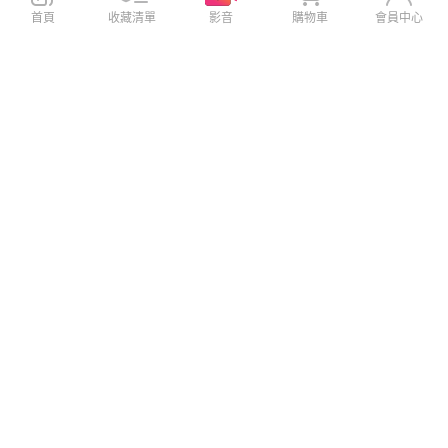
首頁
收藏清單
影音
購物車
會員中心
DEVILCASE for SONY Xperia
VOORCA 職人設計款頂級植鞣
1 VI惡魔防摔殼標準版
牛皮 可調整合身橫式腰掛皮套f
or SONY Xperia 5 IV/ 5 III / 5 I
I
$980
$790
$1,080
$1,299
免運
免運