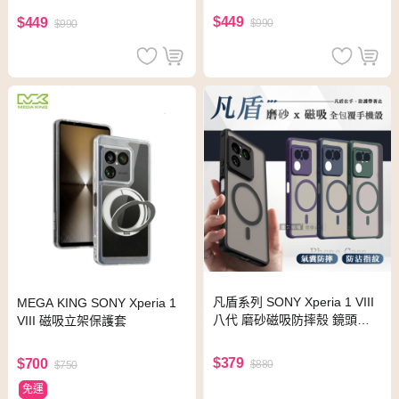
$449
$449
$990
$990
凡盾系列 SONY Xperia 1 VIII
MEGA KING SONY Xperia 1
八代 磨砂磁吸防摔殼 鏡頭全
VIII 磁吸立架保護套
包覆 手機殼(海軍藍)
$379
$700
$880
$750
免運