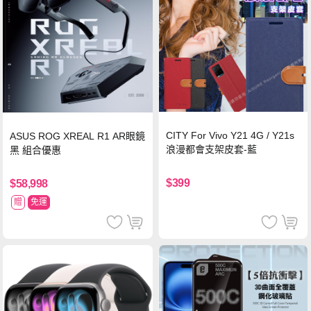
CITY For Vivo Y21 4G / Y21s
ASUS ROG XREAL R1 AR眼鏡
浪漫都會支架皮套-藍
黑 組合優惠
$399
$58,998
贈
免運