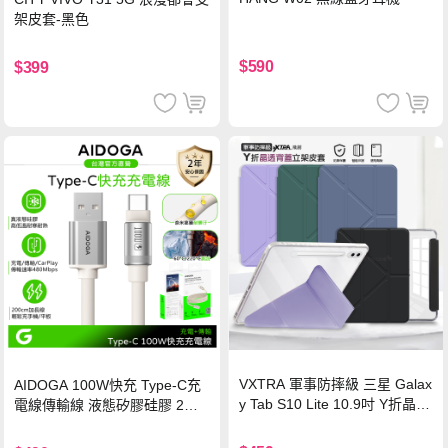
架皮套-黑色
$590
$399
VXTRA 軍事防摔級 三星 Galax
AIDOGA 100W快充 Type-C充
y Tab S10 Lite 10.9吋 Y折晶透
電線傳輸線 液態矽膠硅膠 2M
背蓋立架皮套 含筆槽(經典黑)
支援iPhone17/安卓/手機/平板