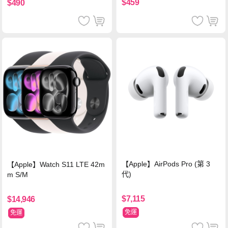
$459
$490
【Apple】AirPods Pro (第 3
【Apple】Watch S11 LTE 42m
代)
m S/M
$7,115
$14,946
免運
免運