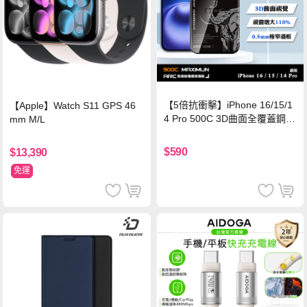
【5倍抗衝擊】iPhone 16/15/1
【Apple】Watch S11 GPS 46
4 Pro 500C 3D曲面全覆蓋鋼化
mm M/L
玻璃貼 0.5mm極窄邊框 防指紋
保護貼
$590
$13,390
免運