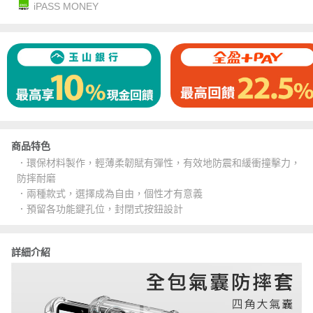
iPASS MONEY
商品特色
．環保材料製作，輕薄柔韌賦有彈性，有效地防震和緩衝撞擊力，
防摔耐磨
．兩種款式，選擇成為自由，個性才有意義
．預留各功能鍵孔位，封閉式按鈕設計
詳細介紹