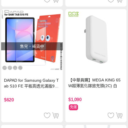
售完，補貨中
【中華員購】MEGA KING 65
DAPAD for Samsung Galaxy T
W超薄氮化鎵旅充頭(2C) 白
ab S10 FE 平板高透光滿版9H
鋼化玻璃保護貼
$1,090
$620
免運