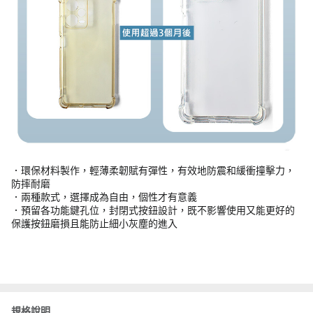
．環保材料製作，輕薄柔韌賦有彈性，有效地防震和緩衝撞擊力，
防摔耐磨
．兩種款式，選擇成為自由，個性才有意義
．預留各功能鍵孔位，封閉式按鈕設計，既不影響使用又能更好的
保護按鈕磨損且能防止細小灰塵的進入
規格說明