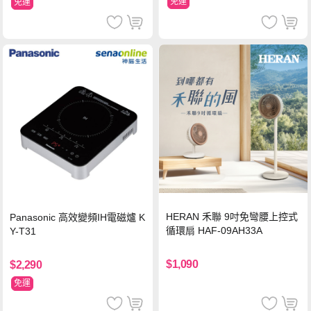
免運
免運
HERAN 禾聯 9吋免彎腰上控式
Panasonic 高效變頻IH電磁爐 K
循環扇 HAF-09AH33A
Y-T31
$1,090
$2,290
免運