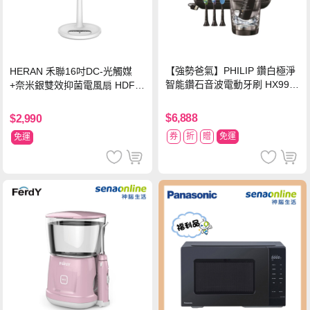
【強勢爸氣】PHILIP 鑽白極淨
HERAN 禾聯16吋DC-光觸媒
智能鑽石音波電動牙刷 HX992
+奈米銀雙效抑菌電風扇 HDF-1
4【贈亮白刷頭】
6AH72B
$6,888
$2,990
券
折
贈
免運
免運