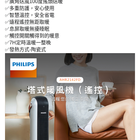
✅廣角送風100度搖頭送暖
✅多重防護，安心使用
✅智慧溫控，安全省電
✅遠程遙控無距取暖
✅息屏取暖無擾睡眠
✅觸控開關觸得到的暖意
✅7H定時溫暖一整晚
✅發熱方式-陶瓷式