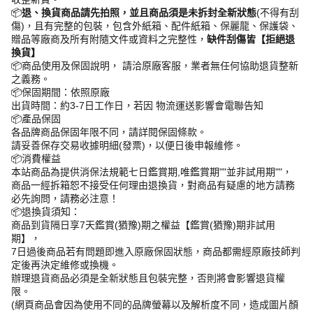
📦
退、換貨商品請先拍照，並且商品須是未拆封全新狀態
(不得有刮
傷)，且有完整的包裝，包含外紙箱、配件紙箱、保麗龍、保護袋、
贈品等廠商及所有附隨文件或資料之完整性，
缺件刮傷皆【拒絕退
換貨】
📦商品使用及保固說明， 請洽原廠客服，業者無任何協助退貨整新
之義務。
📦保固期間：依照原廠
出貨時間：約3-7日工作日，若因 物流運送影響會電聯告知
📦產品保固
各品牌商品保固年限不同，請詳閱保固條款。
請妥善保存交易收據明細(發票)，以便日後申報維修。
📦消費權益
本站商品為提供消保法規範七日鑑賞期,唯鑑賞期""並非試用期""，
商品一經拆箱恕不接受任何理由退換貨，對商品有疑慮的地方請務
必先詢問，請務必注意！
📦退換貨須知：
商品到貨隔日享7天鑑賞(猶豫)期之權益【鑑賞(猶豫)期非試用
期】，
7日過後商品若有問題即進入原廠保固狀態，商品都需經原廠技師判
定後再決定維修或換機。
辦理退貨商品必須是全新狀態且包裝完整，否則將會影響退貨權
限。
(網頁商品會因為使用不同的品牌螢幕以及解析度不同，造成圖片顏