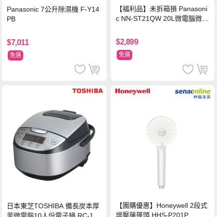
【福利品】未拆箱損 Panasoni
Panasonic 7公升除濕機 F-Y14
c NN-ST21QW 20L微電腦微波
PB
爐
$2,899
$7,011
免運
免運
【團購優惠】Honeywell 2段式
日本東芝TOSHIBA 備長炭本厚
增壓蓮蓬頭 HHS-P201P
釜微電腦10人份電子鍋 RC-18