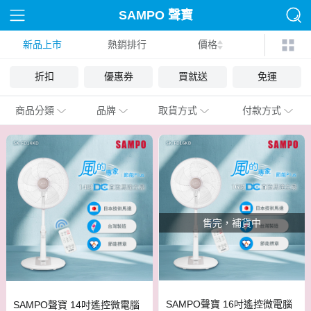
SAMPO 聲寶
新品上市
熱銷排行
價格
折扣
優惠券
買就送
免運
商品分類
品牌
取貨方式
付款方式
售完，補貨中
SAMPO聲寶 16吋遙控微電腦
SAMPO聲寶 14吋遙控微電腦