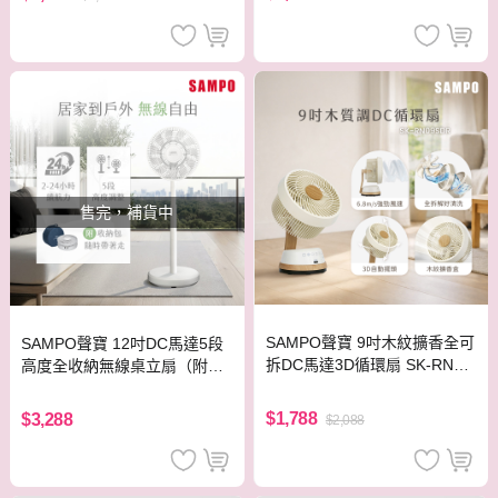
售完，補貨中
SAMPO聲寶 9吋木紋擴香全可
SAMPO聲寶 12吋DC馬達5段
拆DC馬達3D循環扇 SK-RN09
高度全收納無線桌立扇（附收
SDR
納袋）SK-LF12GYD
$1,788
$3,288
$2,088