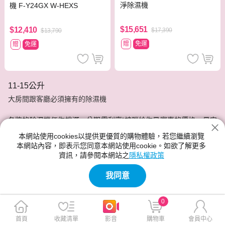
淨除濕機
機 F-Y24GX W-HEXS
$15,651
$12,410
$17,390
$13,790
贈
免運
贈
免運
11-15公升
大房間跟客廳必須擁有的除濕機
各牌的除濕機任你挑選，分期零利率!神腦給你最實惠的價格，最安
心的服務品質。
本網站使用cookies以提供更優質的購物體驗，若您繼續瀏覽
本網站內容，即表示您同意本網站使用cookie。如欲了解更多
資訊，請參閱本網站之
隱私權政策
我同意
0
首頁
收藏清單
影音
購物車
會員中心