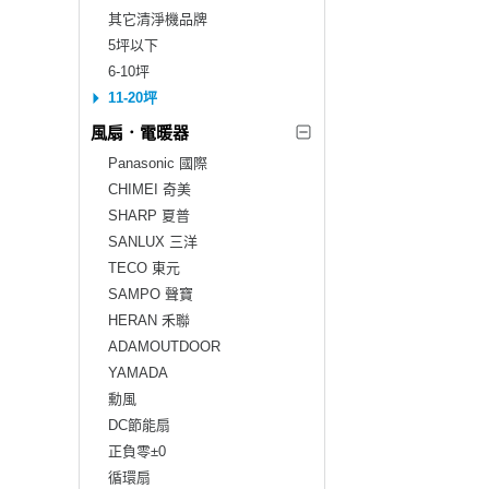
其它清淨機品牌
5坪以下
6-10坪
11-20坪
風扇．電暖器
Panasonic 國際
CHIMEI 奇美
SHARP 夏普
SANLUX 三洋
TECO 東元
SAMPO 聲寶
HERAN 禾聯
ADAMOUTDOOR
YAMADA
勳風
DC節能扇
正負零±0
循環扇