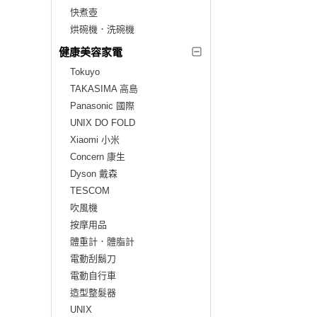
快煮壺
烘碗機．洗碗機
健康美容家電
Tokuyo
TAKASIMA 高島
Panasonic 國際
UNIX DO FOLD
Xiaomi 小米
Concern 康生
Dyson 戴森
TESCOM
吹風機
按摩用品
體重計．體脂計
電動刮鬍刀
電動自行車
造型整髮器
UNIX