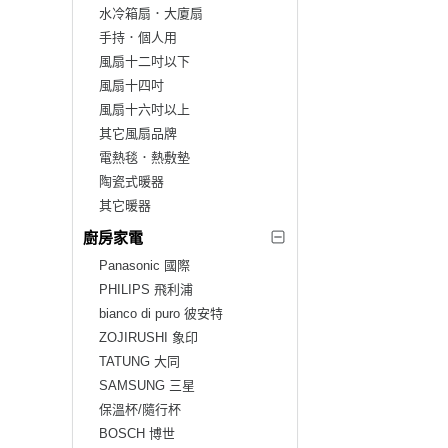
水冷箱扇．大廈扇
手持．個人用
風扇十二吋以下
風扇十四吋
風扇十六吋以上
其它風扇品牌
電熱毯．熱敷墊
陶瓷式暖器
其它暖器
廚房家電
Panasonic 國際
PHILIPS 飛利浦
bianco di puro 彼安特
ZOJIRUSHI 象印
TATUNG 大同
SAMSUNG 三星
保溫杯/隨行杯
BOSCH 博世