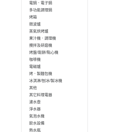
電鍋．電子鍋
多功能調理鍋
烤箱
微波爐
蒸氣烘烤爐
果汁機．調理機
攪拌及研磨機
烤盤/鬆餅/點心機
咖啡機
電磁爐
烤．製麵包機
冰淇淋/刨冰/製冰機
其他
其它料理電器
濾水壺
淨水器
氣泡水機
飲水設備
熱水瓶