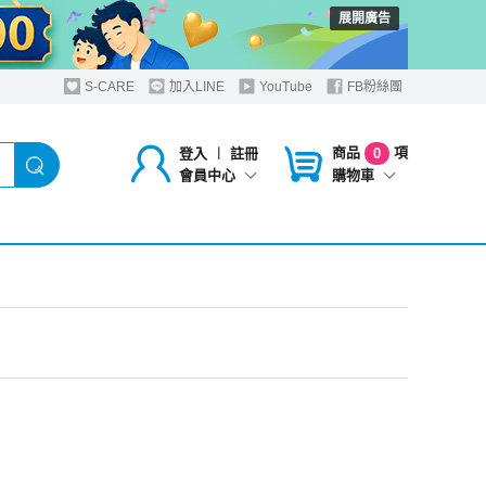
展開廣告
S-CARE
加入LINE
YouTube
FB粉絲團
商品
項
登入
︱
註冊
0
購物車
會員中心