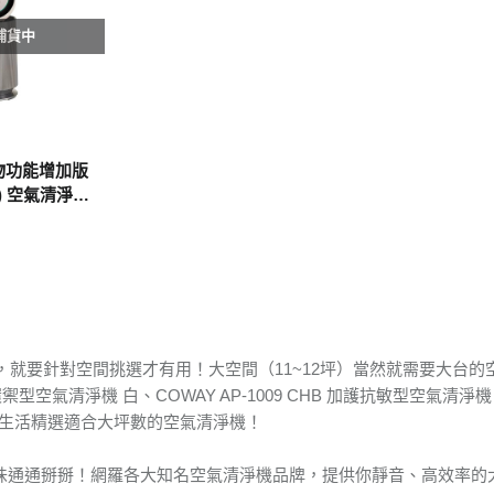
補貨中
 寵物功能增加版
坪) 空氣清淨機
，就要針對空間挑選才有用！大空間（11~12坪）當然就需要大台的
環禦型空氣清淨機 白、COWAY AP-1009 CHB 加護抗敏型空氣清淨機 天湛藍 A
腦生活精選適合大坪數的空氣清淨機！
、異味通通掰掰！網羅各大知名空氣清淨機品牌，提供你靜音、高效率