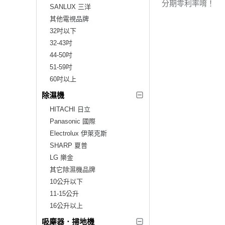
分期零利率唷！
SANLUX 三洋
其他電視品牌
32吋以下
32-43吋
44-50吋
51-59吋
60吋以上
除濕機
HITACHI 日立
Panasonic 國際
Electrolux 伊萊克斯
SHARP 夏普
LG 樂金
其它除濕機品牌
10公升以下
11-15公升
16公升以上
吸塵器．掃地機