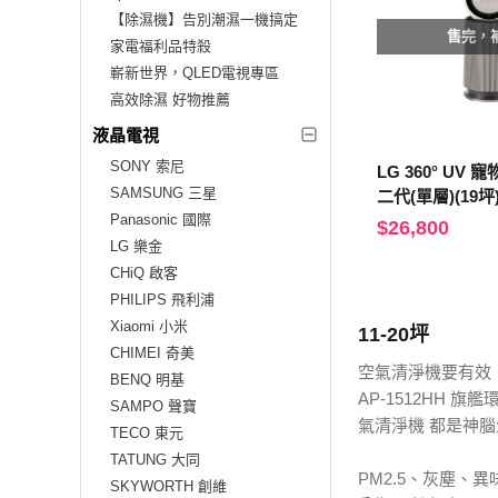
【除濕機】告別潮濕一機搞定
售完，
家電福利品特殺
嶄新世界，QLED電視專區
高效除濕 好物推薦
液晶電視
SONY 索尼
LG 360° UV
SAMSUNG 三星
二代(單層)(19
Panasonic 國際
AS651DBY0
$26,800
LG 樂金
CHiQ 啟客
PHILIPS 飛利浦
Xiaomi 小米
11-20坪
CHIMEI 奇美
空氣清淨機要有效
BENQ 明基
AP-1512HH 旗艦
SAMPO 聲寶
氣清淨機 都是神
TECO 東元
TATUNG 大同
PM2.5、灰塵
SKYWORTH 創維