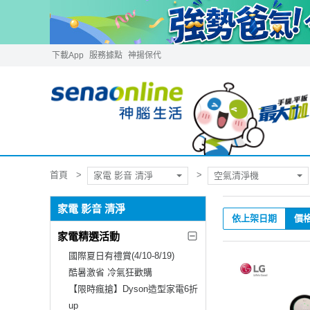
下載App
服務據點
神揚保代
首頁
家電 影音 清淨
空氣清淨機
家電 影音 清淨
依上架日期
價
家電精選活動
國際夏日有禮賞(4/10-8/19)
酷暑激省 冷氣狂歡購
【限時瘋搶】Dyson造型家電6折
up