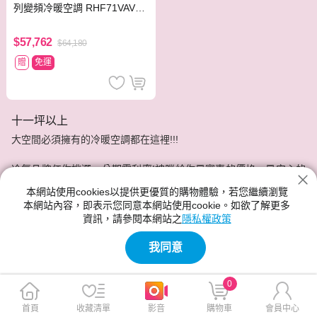
列變頻冷暖空調 RHF71VAVL
T/FTHF71VAVLT
$57,762
$64,180
贈
免運
十一坪以上
大空間必須擁有的冷暖空調都在這裡!!!
冷氣品牌任你挑選，分期零利率!神腦給你最實惠的價格，最安心的
服務品質。
本網站使用cookies以提供更優質的購物體驗，若您繼續瀏覽
本網站內容，即表示您同意本網站使用cookie。如欲了解更多
資訊，請參閱本網站之
隱私權政策
我同意
0
首頁
收藏清單
影音
購物車
會員中心