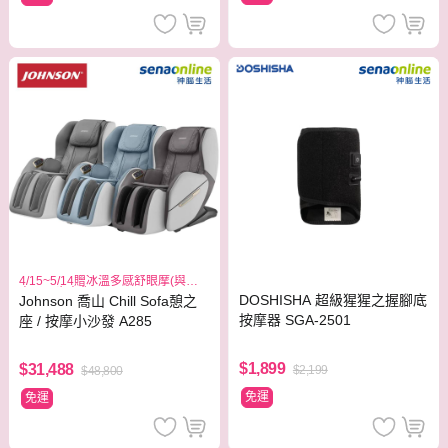
4/15~5/14贈冰溫多感舒眼摩(與主
商品同步出貨)
DOSHISHA 超級猩猩之握腳底
Johnson 喬山 Chill Sofa憩之
按摩器 SGA-2501
座 / 按摩小沙發 A285
$1,899
$31,488
$2,199
$48,800
免運
免運