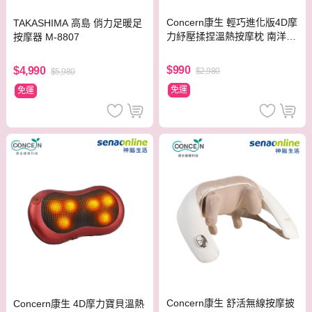
Concern康生 輕巧進化版4D摩
TAKASHIMA 高島 俏力足暖足
力紓壓揉捏溫熱按摩枕 南洋棕
按摩器 M-8807
CON-1366
$990
$4,990
$2,980
$5,980
免運
免運
Concern康生 舒活無線按摩披
Concern康生 4D摩力寶貝溫熱