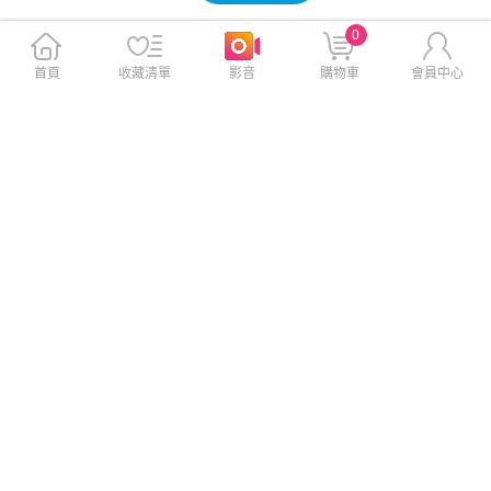
0
首頁
收藏清單
影音
購物車
會員中心
【強勢爸氣】tokuyo Mini 玩美
【員購限定】DOSHISHA GRF
椅按摩椅 TC-270
-2401PK 猩猩之握腿部按摩器
少女粉
$21,888
$729
$29,900
$1,790
免運
免運