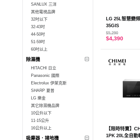
SANLUX 三洋
其他電視品牌
LG 25L智慧變
32吋以下
35GIS
32-43吋
$5,290
44-50吋
$4,390
51-59吋
60吋以上
除濕機
HITACHI 日立
Panasonic 國際
Electrolux 伊萊克斯
SHARP 夏普
LG 樂金
其它除濕機品牌
10公升以下
11-15公升
16公升以上
【限時特賣】CHIM
1PK 20L全自
吸塵器．掃地機