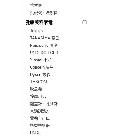
快煮壺
烘碗機．洗碗機
健康美容家電
Tokuyo
TAKASIMA 高島
Panasonic 國際
UNIX DO FOLD
Xiaomi 小米
Concern 康生
Dyson 戴森
TESCOM
吹風機
按摩用品
體重計．體脂計
電動刮鬍刀
電動自行車
造型整髮器
UNIX