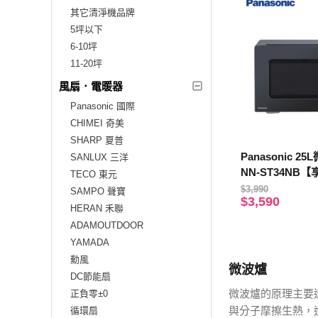
其它清淨機品牌
5坪以下
6-10坪
11-20坪
風扇．電暖器
Panasonic 國際
CHIMEI 奇美
SHARP 夏普
Panasonic 
SANLUX 三洋
NN-ST34NB
TECO 東元
$3,990
SAMPO 聲寶
$3,590
HERAN 禾聯
ADAMOUTDOOR
YAMADA
勳風
微波爐
DC節能扇
微波爐的原理主要
正負零±0
與分子摩擦生熱，
循環扇