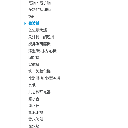
電鍋．電子鍋
多功能調理鍋
烤箱
微波爐
蒸氣烘烤爐
果汁機．調理機
攪拌及研磨機
烤盤/鬆餅/點心機
咖啡機
電磁爐
烤．製麵包機
冰淇淋/刨冰/製冰機
其他
其它料理電器
濾水壺
淨水器
氣泡水機
飲水設備
熱水瓶