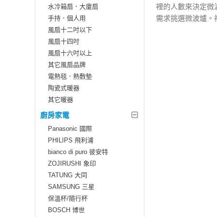
裡的人數來決定微
水冷箱扇．大廈扇
需求挑選微波爐。
手持．個人用
風扇十二吋以下
風扇十四吋
風扇十六吋以上
其它風扇品牌
電熱毯．熱敷墊
陶瓷式暖器
其它暖器
廚房家電
Panasonic 國際
PHILIPS 飛利浦
bianco di puro 彼安特
ZOJIRUSHI 象印
TATUNG 大同
SAMSUNG 三星
保溫杯/隨行杯
BOSCH 博世