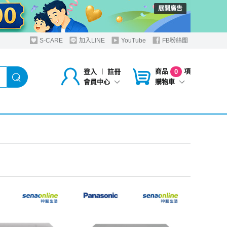
展開廣告
S-CARE
加入LINE
YouTube
FB粉絲團
商品
項
登入
︱
註冊
0
購物車
會員中心