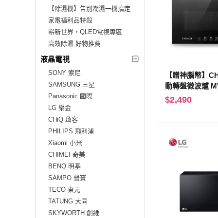
【除濕機】告別潮濕一機搞定
家電福利品特殺
嶄新世界，QLED電視專區
高效除濕 好物推薦
液晶電視
SONY 索尼
【贈神腦幣】CHI
SAMSUNG 三星
動轉盤微波爐 MV
Panasonic 國際
$2,490
LG 樂金
CHiQ 啟客
PHILIPS 飛利浦
Xiaomi 小米
CHIMEI 奇美
BENQ 明基
SAMPO 聲寶
TECO 東元
TATUNG 大同
SKYWORTH 創維