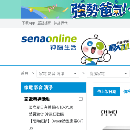
下載App
服務據點
神揚保代
首頁
家電 影音 清淨
廚房家電
家電 影音 清淨
依上架日期
價
家電精選活動
國際夏日有禮賞(4/10-8/19)
酷暑激省 冷氣狂歡購
【限時瘋搶】Dyson造型家電6折
up