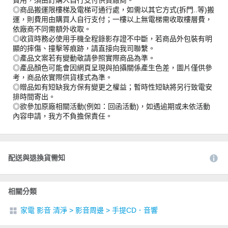
◎商品搬運限樓梯及電梯可通行處，如需以其它方式(拆門..等)搬
運，則費用由購買人自行支付；一樓以上無電梯需收取樓層費，
依廠商不同需額外收取。
◎收貨時務必使用手機全程錄影存證不中斷，若商品外包裝有明
顯的摔傷、撞擊等痕跡，請直接向我司聯繫。
◎產品文案若有變動敬請參照實際商品為準。
◎產品顏色可能會因網頁呈現與拍攝關係產生色差，圖片僅供參
考，商品依實際供貨樣式為準。
◎贈品如有短缺我方保有變更之權益；暫時性短缺將另行致電安
排時間寄出。
◎欲參加原廠相關活動(例如：回函活動)，如遇逾期或未依活動
內容申請，我方不負擔保責任。
配送與退換貨需知
相關分類
家電 影音 清淨
>
影音周邊
>
手提CD．音響