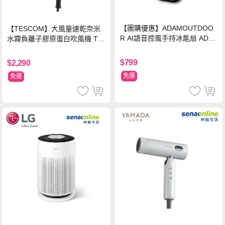
【團購優惠】ADAMOUTDOO
【TESCOM】大風量速乾奈米
R AI語音控風手持冰能扇 ADF
水霧負離子膠原蛋白吹風機 TC
N-HTF520AI
D3000TW 桃紅色 TCD-3000T
W
$799
$2,290
免運
免運