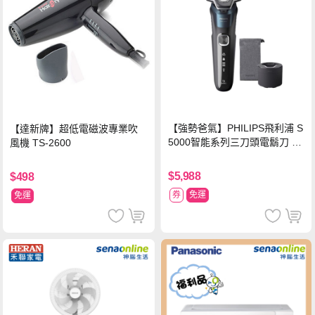
【強勢爸氣】PHILIPS飛利浦 S
【達新牌】超低電磁波專業吹
5000智能系列三刀頭電鬍刀 S5
風機 TS-2600
889/60
$5,988
$498
券
免運
免運