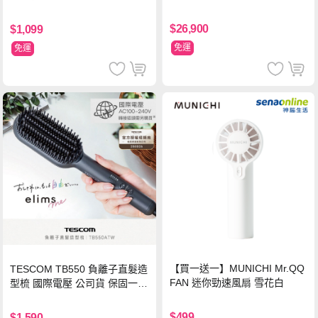
(含基本安裝)
$26,900
$1,099
免運
免運
【買一送一】MUNICHI Mr.QQ
TESCOM TB550 負離子直髮造
FAN 迷你勁速風扇 雪花白
型梳 國際電壓 公司貨 保固一年
【贈台灣製 HER‘S護髮帽】
$499
$1,590