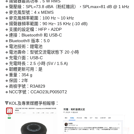
🔹揚聲器最高功率：5 W RMS
🔹聲壓級：SPL=73.8 dBA（粉紅雜訊），SPLmax=81 dB @ 1 kHz
🔹麥克風型號：4 x MEMS
🔹麥克風頻率範圍：100 Hz ~ 10 kHz
🔹揚聲器頻率範圍：90 Hz~ 15 KHz (-10 dB)
🔹支援的設定檔：HFP，A2DP
🔹連接：Bluetooth® 和 USB-C
🔹Bluetooth® 版本：5.0
🔹電池技術：鋰電池
🔹電池壽命：型號交流電狀態下 20 小時
🔹充電介面：USB-C
🔹充電時長：2.5 小時 (5V / 1.5 A)
🔹韌體更新可用：是
🔹重量：354 g
🔹保固：2年
🔹商檢字號：R3A829
🔹NCC字號：CCAO23LP0050T2
🔻KOL及專業媒體爭相報導：