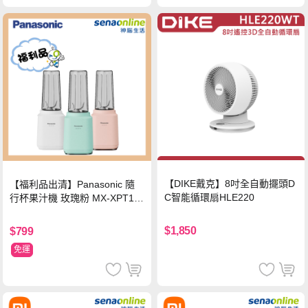
【DIKE戴克】8吋全自動擺頭D
【福利品出清】Panasonic 隨
C智能循環扇HLE220
行杯果汁機 玫瑰粉 MX-XPT10
3-P
$1,850
$799
免運