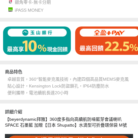
銀角零卡-無卡分期
iPASS MONEY
商品特色
卓越音質，360°智能麥克風技術，內建四個高品質MEMS麥克風
貼心設計，Kensington Lock防盜鎖孔，IP64防塵防水
便利攜帶，電池續航長達20小時
詳細介紹
【beyerdynamic拜雅】360度多指向高續航防噪藍芽會議喇叭
SPACE 石墨藍 加贈【日本 Shupatto】水滴型可折疊環保袋 M號