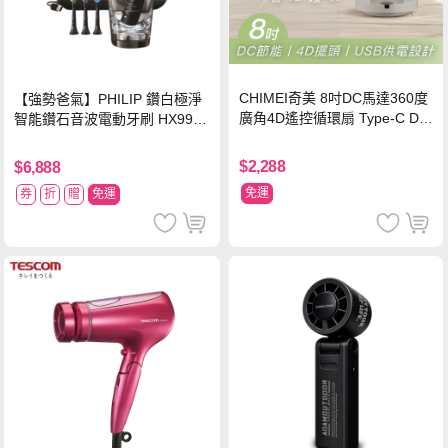
CHIMEI奇美 8吋DC馬達360度
【強勢爸氣】PHILIP 鑽白極淨
廣角4D遙控循環扇 Type-C DF-
智能鑽石音波電動牙刷 HX9924
08X1UM
【贈亮白刷頭】
$2,288
$6,888
免運
券
折
贈
免運