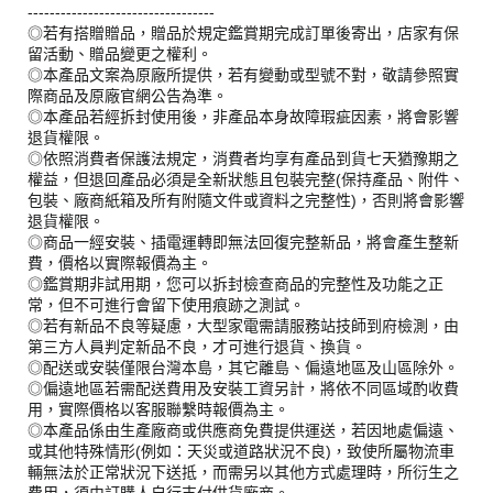
----------------------------------
◎若有搭贈贈品，贈品於規定鑑賞期完成訂單後寄出，店家有保
留活動、贈品變更之權利。
◎本產品文案為原廠所提供，若有變動或型號不對，敬請參照實
際商品及原廠官網公告為準。
◎本產品若經拆封使用後，非產品本身故障瑕疵因素，將會影響
退貨權限。
◎依照消費者保護法規定，消費者均享有產品到貨七天猶豫期之
權益，但退回產品必須是全新狀態且包裝完整(保持產品、附件、
包裝、廠商紙箱及所有附隨文件或資料之完整性)，否則將會影響
退貨權限。
◎商品一經安裝、插電運轉即無法回復完整新品，將會產生整新
費，價格以實際報價為主。
◎鑑賞期非試用期，您可以拆封檢查商品的完整性及功能之正
常，但不可進行會留下使用痕跡之測試。
◎若有新品不良等疑慮，大型家電需請服務站技師到府檢測，由
第三方人員判定新品不良，才可進行退貨、換貨。
◎配送或安裝僅限台灣本島，其它離島、偏遠地區及山區除外。
◎偏遠地區若需配送費用及安裝工資另計，將依不同區域酌收費
用，實際價格以客服聯繫時報價為主。
◎本產品係由生產廠商或供應商免費提供運送，若因地處偏遠、
或其他特殊情形(例如：天災或道路狀況不良)，致使所屬物流車
輛無法於正常狀況下送抵，而需另以其他方式處理時，所衍生之
費用，須由訂購人自行支付供貨廠商。