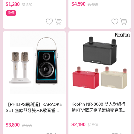
卡拉OK播放機
$4,590
$1,280
$5,000
$1,580
免運
KooPin NR-8088 雙人對唱行
【PHILIPS飛利浦】KARAOKE
動KTV/藍牙喇叭無線麥克風組
SET 無線藍牙雙人K歌音響 TA
(奶茶色)
S5819/96 KTV
$2,190
$3,890
$2,590
$4,000