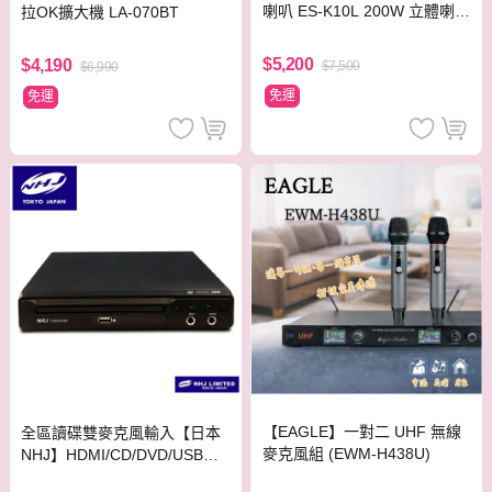
喇叭 ES-K10L 200W 立體喇
拉OK擴大機 LA-070BT
叭/二音路三單體/超強輸出功
率
$5,200
$4,190
$7,500
$6,990
免運
免運
【EAGLE】一對二 UHF 無線
全區讀碟雙麥克風輸入【日本
麥克風組 (EWM-H438U)
NHJ】HDMI/CD/DVD/USB多
媒體播放器光碟機 TAEP200N