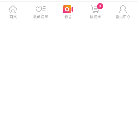
0
首頁
收藏清單
影音
購物車
會員中心
Meet Mind 霓系列 RGB 240W
Meet Mind 霓系列 RGB 240W
PD Type-C 液態矽膠快充線 1
PD Type-C 液態矽膠快充線 1
20cm-黑色
20cm-桃紅色
$199
$199
$499
$499