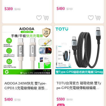
支援iPhone17/安卓/手機/平板
腦用) 黑
$490
$389
$790
$390
TOTU台灣官方 磁吸收納 雙Ty
AIDOGA 240W快充 雙Type-
pe-C/PD充電線傳輸線編織快
C/PD3.1充電線傳輸線 液態矽
充線 QC4.0 Qmag系列 1M
膠硅膠 2M 支援iPhone17/安
卓/手機/平板/筆電
$590
$490
$890
$790