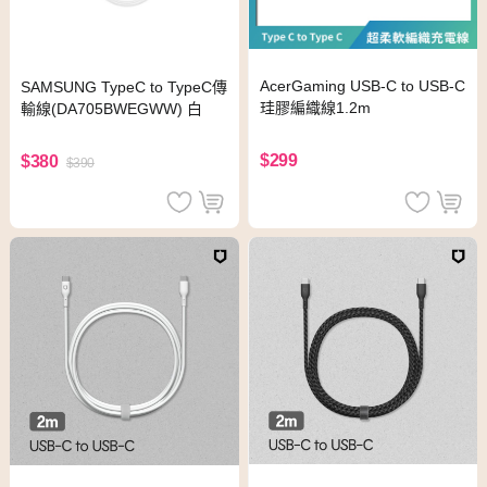
AcerGaming USB-C to USB-C
SAMSUNG TypeC to TypeC傳
珪膠編織線1.2m
輸線(DA705BWEGWW) 白
$299
$380
$390