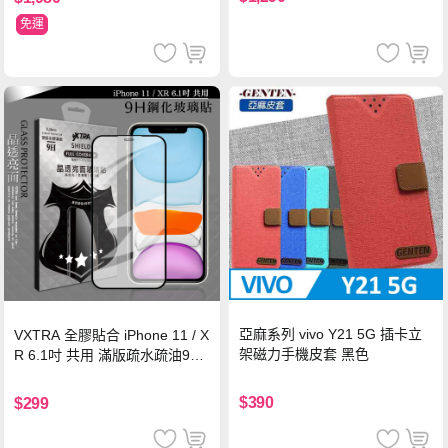
免運
亞麻系列 vivo Y21 5G 插卡立
VXTRA 全膠貼合 iPhone 11 / X
架磁力手機皮套 黑色
R 6.1吋 共用 滿版疏水疏油9H
鋼化頂級玻璃膜(黑)
$390
$299