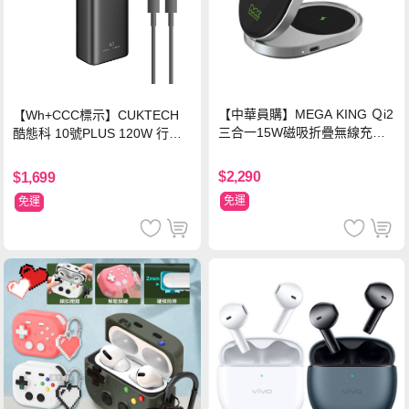
【中華員購】MEGA KING Ｑi2
【Wh+CCC標示】CUKTECH
三合一15W磁吸折疊無線充電
酷態科 10號PLUS 120W 行動
支架 黑
電源 15000mAh (PB150P)-黑
色
$2,290
$1,699
免運
免運