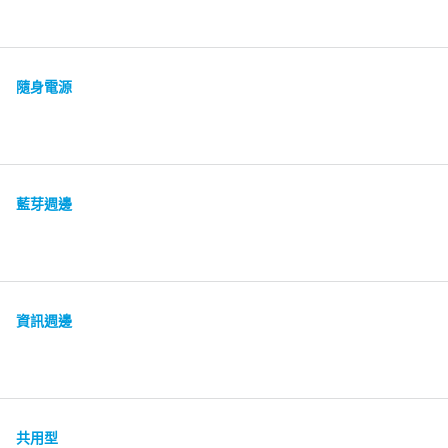
隨身電源
藍芽週邊
資訊週邊
共用型