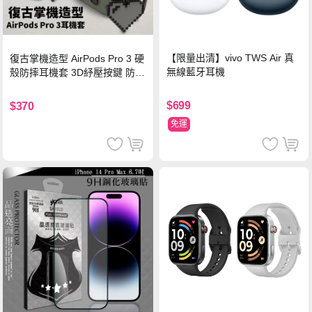
【限量出清】vivo TWS Air 真
復古掌機造型 AirPods Pro 3 硬
無線藍牙耳機
殼防摔耳機套 3D紓壓按鍵 防開
鎖扣 附心形掛勾(懷舊灰)
$699
$370
免運