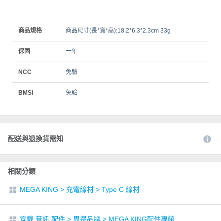
商品規格
商品尺寸(長*寬*高):18.2*6.3*2.3cm 33g
保固
一年
NCC
免驗
BMSI
免驗
配送與退換貨需知
相關分類
MEGA KING
>
充電線材
>
Type C 線材
穿戴 音訊 配件
>
周邊品牌
>
MEGA KING配件專館