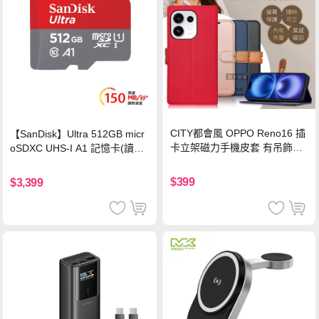
CITY都會風 OPPO Reno16 插
【SanDisk】Ultra 512GB micr
卡立架磁力手機皮套 有吊飾孔
oSDXC UHS-I A1 記憶卡(讀取
(奢華紅)
達150MB/s)
$399
$3,399