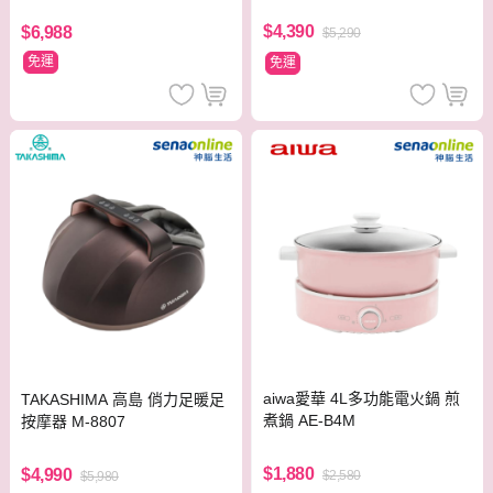
$4,390
$6,988
$5,290
免運
免運
aiwa愛華 4L多功能電火鍋 煎
TAKASHIMA 高島 俏力足暖足
煮鍋 AE-B4M
按摩器 M-8807
$1,880
$4,990
$2,580
$5,980