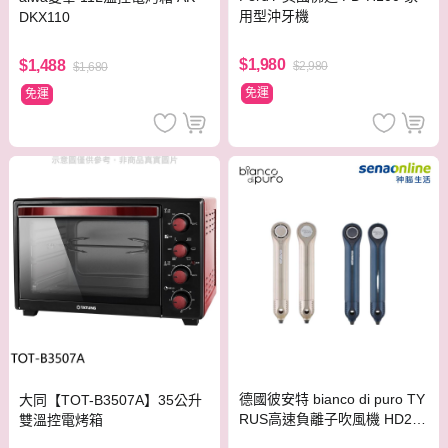
用型沖牙機
DKX110
$1,980
$1,488
$2,980
$1,680
免運
免運
德國彼安特 bianco di puro TY
大同【TOT-B3507A】35公升
RUS高速負離子吹風機 HD200
雙溫控電烤箱
HD211