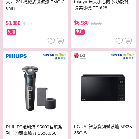
tokuyo 玩美小心機 多功能揉
大同 20L機械式微波爐 TMO-2
搓美腿機 TF-628
0MH
$6,980
$1,880
$9,900
$2,990
免運
免運
LG 25L智慧變頻微波爐 MS25
PHILIPS飛利浦 S5000智能系
35GIS
列三刀頭電鬍刀 S5889/60