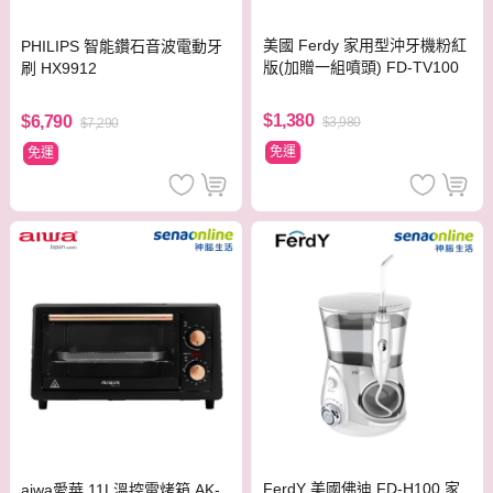
美國 Ferdy 家用型沖牙機粉紅
PHILIPS 智能鑽石音波電動牙
版(加贈一組噴頭) FD-TV100
刷 HX9912
$1,380
$6,790
$3,980
$7,290
免運
免運
FerdY 美國佛迪 FD-H100 家
aiwa愛華 11L溫控電烤箱 AK-