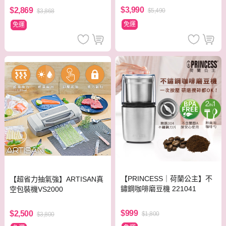
$3,990
$2,869
$5,490
$3,868
免運
免運
【PRINCESS｜荷蘭公主】不
【超省力抽氣強】ARTISAN真
鏽鋼咖啡磨豆機 221041
空包裝機VS2000
$999
$2,500
$1,800
$3,800