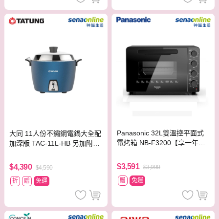
Panasonic 32L雙溫控平面式
大同 11人份不鏽鋼電鍋大全配
電烤箱 NB-F3200【享一年保
加深版 TAC-11L-HB 另加附上
固】
蒸盤
$3,591
$4,390
$3,990
$4,590
贈
免運
折
贈
免運