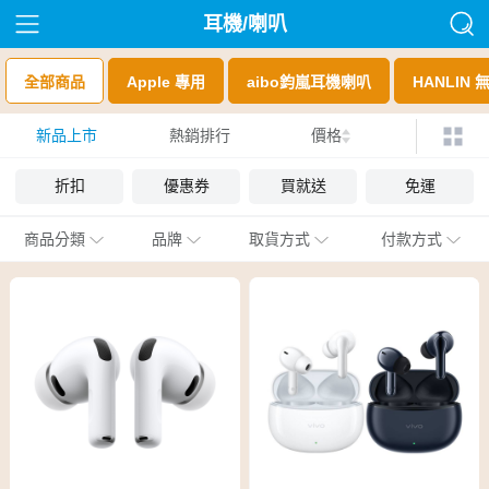
耳機/喇叭
全部商品
Apple 專用
aibo鈞嵐耳機喇叭
HANLIN
新品上市
熱銷排行
價格
折扣
優惠券
買就送
免運
商品分類
品牌
取貨方式
付款方式