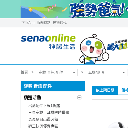
下載App
服務據點
神揚保代
首頁
穿戴 音訊 配件
耳機/喇叭
穿戴 音訊 配件
依上架日期
價
精選活動
出清配件下殺1折起
三星穿戴｜耳機限時優惠
炎炎夏日出遊必備
週三快閃優惠專區