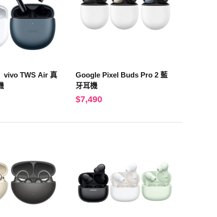
vo TWS Air 真
Google Pixel Buds Pro 2 藍
機
牙耳機
$7,490