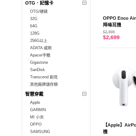
OTG．記憶卡
OTG/硬碟
OPPO Enco Ai
32G
降噪耳機
64G
$2,999
128G
$2,699
256G以上
ADATA 威剛
Apacer宇瞻
Gigastone
SanDisk
Transcend 創見
其他廠牌儲存類
智慧穿戴
Apple
GARMIN
MI 小米
OPPO
【Apple】AirP
機
SAMSUNG