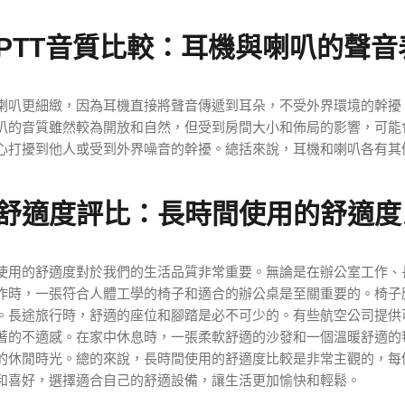
PTT音質比較：耳機與喇叭的聲音
喇叭更細緻，因為耳機直接將聲音傳遞到耳朵，不受外界環境的幹擾
叭的音質雖然較為開放和自然，但受到房間大小和佈局的影響，可能
心打擾到他人或受到外界噪音的幹擾。總括來說，耳機和喇叭各有其
舒適度評比：長時間使用的舒適度
使用的舒適度對於我們的生活品質非常重要。無論是在辦公室工作、
作時，一張符合人體工學的椅子和適合的辦公桌是至關重要的。椅子
。長途旅行時，舒適的座位和腳踏是必不可少的。有些航空公司提供
著的不適感。在家中休息時，一張柔軟舒適的沙發和一個溫暖舒適的
的休閒時光。總的來說，長時間使用的舒適度比較是非常主觀的，每
和喜好，選擇適合自己的舒適設備，讓生活更加愉快和輕鬆。