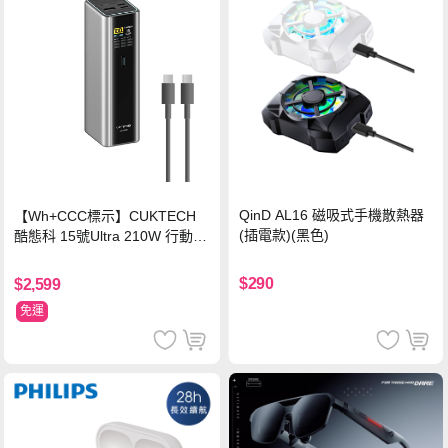
QinD AL16 磁吸式手機散熱器
【Wh+CCC標示】CUKTECH
(插電款)(黑色)
酷態科 15號Ultra 210W 行動電
源 20000mAh (PB200U) -灰色
$290
$2,599
免運