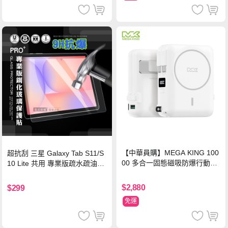
【中華員購】MEGA KING 100
超抗刮 三星 Galaxy Tab S11/S
00 多合一固態磁吸防爆行動電
10 Lite 共用 專業版疏水疏油9H
源 冰曜白
鋼化玻璃膜 平板玻璃貼
$2,880
$299
免運