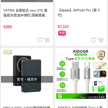
【Apple】AirPods Pro (第 3
VXTRA 全膠貼合 vivo V70 滿
代)
版疏水疏油9H鋼化頂級玻璃貼
保護貼(黑)
$7,115
$299
免運
售完，補貨中
AIDOGA 100W快充 Type-C充