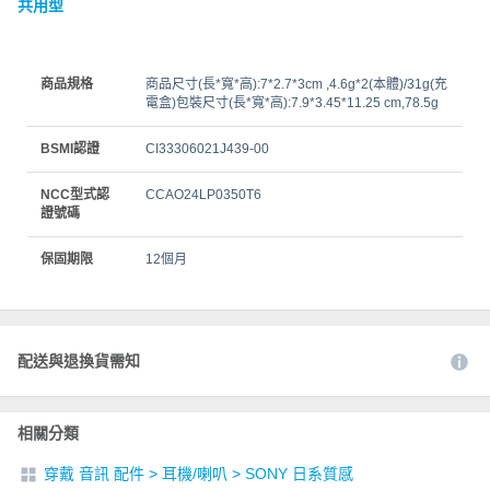
共用型
商品規格
商品尺寸(長*寬*高):7*2.7*3cm ,4.6g*2(本體)/31g(充
電盒)包裝尺寸(長*寬*高):7.9*3.45*11.25 cm,78.5g
BSMI認證
CI33306021J439-00
NCC型式認
CCAO24LP0350T6
證號碼
保固期限
12個月
配送與退換貨需知
相關分類
穿戴 音訊 配件
>
耳機/喇叭
>
SONY 日系質感