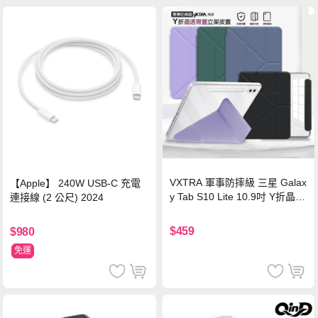
VXTRA 軍事防摔級 三星 Galax
【Apple】 240W USB-C 充電
y Tab S10 Lite 10.9吋 Y折晶透
連接線 (2 公尺) 2024
背蓋立架皮套 含筆槽(經典黑)
$459
$980
免運