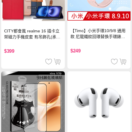
【Timo】小米手環10/9/8 通用
CITY都會風 realme 16 插卡立
款 尼龍織紋回環替換手環錶帶-
架磁力手機皮套 有吊飾孔(承諾
珍珠粉
黑)
$249
$399