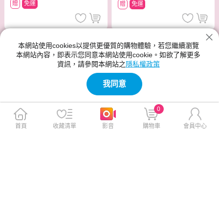
贈
免運
贈
免運
本網站使用cookies以提供更優質的購物體驗，若您繼續瀏覽
本網站內容，即表示您同意本網站使用cookie。如欲了解更多
資訊，請參閱本網站之
隱私權政策
我同意
0
首頁
收藏清單
影音
購物車
會員中心
小米 Xiaomi A Pro 2026 65型
LG OLED55G5PTA 55型 零間
4K QLED 智慧顯示器
隙OLED evo 4K AI 智慧聯網
顯示器
$16,999
$75,905
$79,900
贈
免運
贈
免運