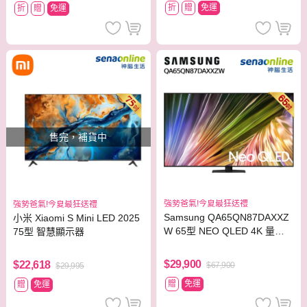
折
贈
免運
折
贈
免運
售完，補貨中
強勢爸氣!今夏最狂送禮
強勢爸氣!今夏最狂送禮
Samsung QA65QN87DAXXZ
小米 Xiaomi S Mini LED 2025
W 65型 NEO QLED 4K 量子
75型 智慧顯示器
Mini LED智慧顯示器
$29,900
$22,618
$67,900
$29,995
贈
免運
贈
免運