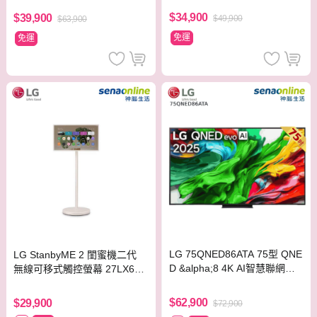
器【贈神腦幣】
$34,900
$39,900
$49,900
$63,900
免運
免運
LG 75QNED86ATA 75型 QNE
LG StanbyME 2 閨蜜機二代
D &alpha;8 4K AI智慧聯網顯
無線可移式觸控螢幕 27LX6TD
示器
GA
$62,900
$29,900
$72,900