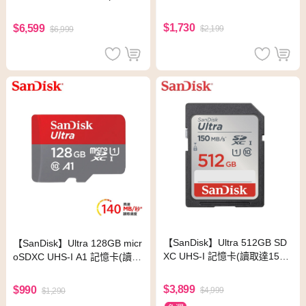
達150MB/s)
150MB/s)
$1,730
$6,599
$2,199
$6,999
【SanDisk】Ultra 512GB SD
【SanDisk】Ultra 128GB micr
XC UHS-I 記憶卡(讀取達150
oSDXC UHS-I A1 記憶卡(讀取
MB/s)
達140MB/s)
$3,899
$990
$4,999
$1,290