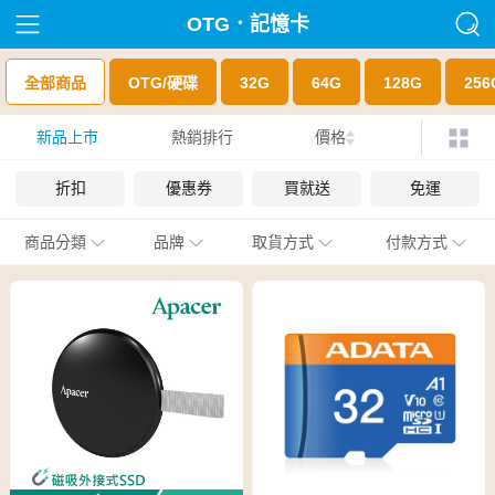
OTG．記憶卡
全部商品
OTG/硬碟
32G
64G
128G
25
新品上市
熱銷排行
價格
折扣
優惠券
買就送
免運
商品分類
品牌
取貨方式
付款方式