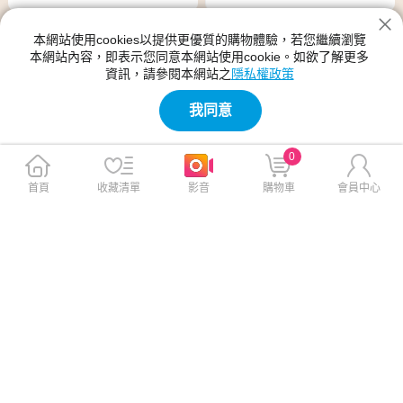
本網站使用cookies以提供更優質的購物體驗，若您繼續瀏覽
本網站內容，即表示您同意本網站使用cookie。如欲了解更多
資訊，請參閱本網站之
隱私權政策
我同意
0
首頁
收藏清單
影音
購物車
會員中心
【SanDisk】Extreme Pro 256
【SanDisk】Extreme Pro 512
GB SDXC UHS-I V30 記憶卡
GB SDXC UHS-I V30 記憶卡
(讀取達200MB)
(讀取達200MB)
$2,899
$5,499
$3,999
$5,999
免運
免運