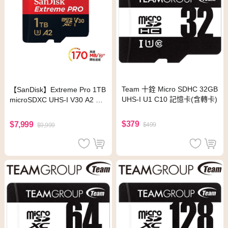
Team 十銓 Micro SDHC 32GB
【SanDisk】Extreme Pro 1TB
UHS-I U1 C10 記憶卡(含轉卡)
microSDXC UHS-I V30 A2 記
憶卡(讀取達170MB)
$379
$7,999
$499
$9,999