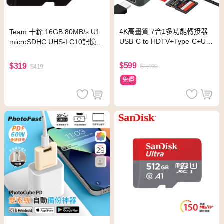
4K高畫質 7合1多功能轉接器
Team 十銓 16GB 80MB/s U1
USB-C to HDTV+Type-C+US
microSDHC UHS-I C10記憶卡
B+SD+TF 支援PD87W快充 擴
(含轉卡)
充集線讀卡機
$599
$319
$1,400
$419
免運