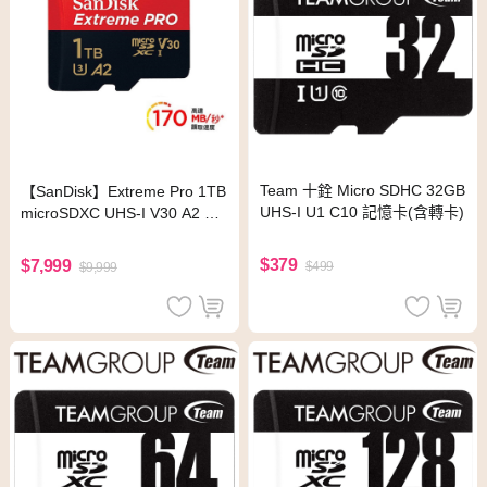
Team 十銓 Micro SDHC 32GB
【SanDisk】Extreme Pro 1TB
UHS-I U1 C10 記憶卡(含轉卡)
microSDXC UHS-I V30 A2 記
憶卡(讀取達170MB)
$379
$7,999
$499
$9,999