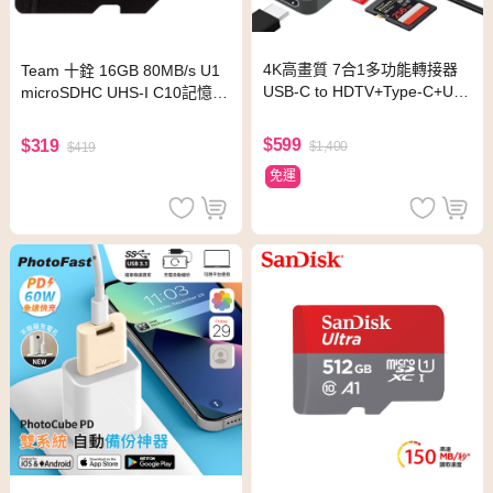
4K高畫質 7合1多功能轉接器
Team 十銓 16GB 80MB/s U1
USB-C to HDTV+Type-C+US
microSDHC UHS-I C10記憶卡
B+SD+TF 支援PD87W快充 擴
(含轉卡)
充集線讀卡機
$599
$319
$1,400
$419
免運