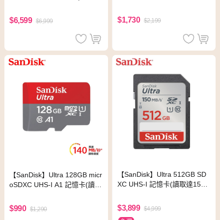
達150MB/s)
150MB/s)
$1,730
$6,599
$2,199
$6,999
【SanDisk】Ultra 512GB SD
【SanDisk】Ultra 128GB micr
XC UHS-I 記憶卡(讀取達150
oSDXC UHS-I A1 記憶卡(讀取
MB/s)
達140MB/s)
$3,899
$990
$4,999
$1,290