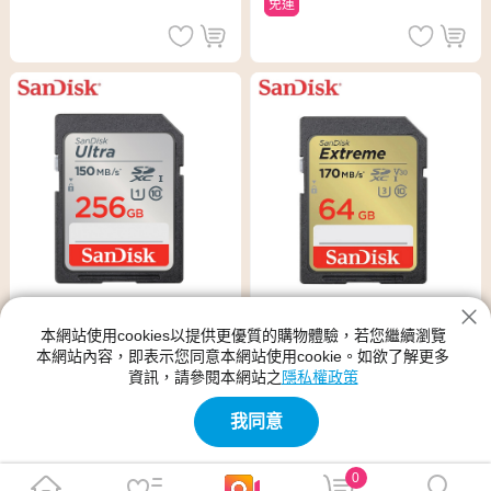
免運
本網站使用cookies以提供更優質的購物體驗，若您繼續瀏覽
【SanDisk】Extreme 64GB S
【SanDisk】Ultra 256GB SDX
本網站內容，即表示您同意本網站使用cookie。如欲了解更多
DXC UHS-I U3 V30 記憶卡(讀
C UHS-I 記憶卡(讀取達150M
資訊，請參閱本網站之
隱私權政策
取達170MB)
B/s)
$950
$1,960
$1,290
$2,999
我同意
免運
免運
0