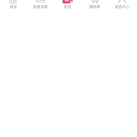
首頁
收藏清單
影音
購物車
會員中心
【SanDisk】Extreme Pro 256
【SanDisk】Extreme Pro 512
GB SDXC UHS-I V30 記憶卡
GB SDXC UHS-I V30 記憶卡
(讀取達200MB)
(讀取達200MB)
$2,899
$5,499
$3,999
$5,999
免運
免運