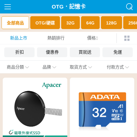
OTG．記憶卡
全部商品
OTG/硬碟
32G
64G
128G
25
新品上市
熱銷排行
價格
折扣
優惠券
買就送
免運
商品分類
品牌
取貨方式
付款方式