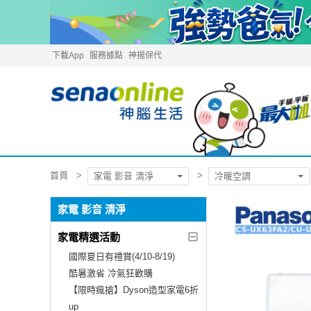
下載App
服務據點
神揚保代
首頁
家電 影音 清淨
冷暖空調
家電 影音 清淨
家電精選活動
國際夏日有禮賞(4/10-8/19)
酷暑激省 冷氣狂歡購
【限時瘋搶】Dyson造型家電6折
up