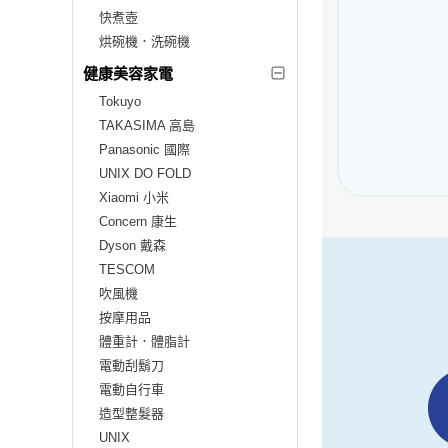
快煮壺
烘碗機．洗碗機
健康美容家電
Tokuyo
TAKASIMA 高島
Panasonic 國際
UNIX DO FOLD
Xiaomi 小米
Concern 康生
Dyson 戴森
TESCOM
吹風機
按摩用品
體重計．體脂計
電動刮鬍刀
電動自行車
造型整髮器
UNIX