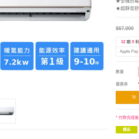
★全機防霉
★超靜音舒
$67,000
12
期
0
Apple Pay
數量
優惠券
* 付款完成
贈品