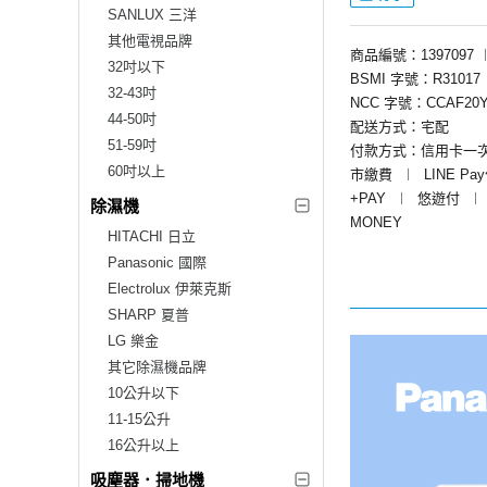
SANLUX 三洋
其他電視品牌
商品編號：1397097
32吋以下
BSMI 字號：R31017
32-43吋
NCC 字號：CCAF20Y
44-50吋
配送方式：宅配
51-59吋
付款方式：信用卡一
60吋以上
市繳費
︱
LINE Pa
+PAY
︱
悠遊付
︱
除濕機
MONEY
HITACHI 日立
Panasonic 國際
Electrolux 伊萊克斯
SHARP 夏普
LG 樂金
其它除濕機品牌
10公升以下
11-15公升
16公升以上
吸塵器．掃地機