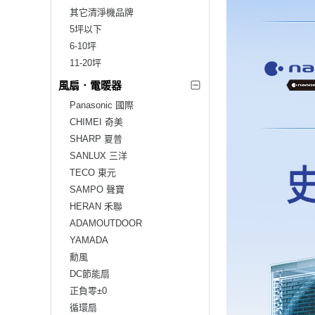
其它清淨機品牌
5坪以下
6-10坪
11-20坪
風扇．電暖器
Panasonic 國際
CHIMEI 奇美
SHARP 夏普
SANLUX 三洋
TECO 東元
SAMPO 聲寶
HERAN 禾聯
ADAMOUTDOOR
YAMADA
勳風
DC節能扇
正負零±0
循環扇