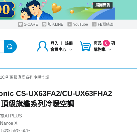
展開廣告
S-CARE
加入LINE
YouTube
FB粉絲團
商品
項
登入
︱
註冊
0
購物車
會員中心
HA2 9-10坪 頂級旗艦系列冷暖空調
onic CS-UX63FA2/CU-UX63FHA2
0坪 頂級旗艦系列冷暖空調
AI PLUS
anoe X
0% 55% 60%