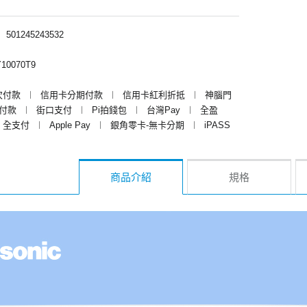
︱
501245243532
10070T9
次付款
︱
信用卡分期付款
︱
信用卡紅利折抵
︱
神腦門
y付款
︱
街口支付
︱
Pi拍錢包
︱
台灣Pay
︱
全盈
全支付
︱
Apple Pay
︱
銀角零卡-無卡分期
︱
iPASS
商品介紹
規格