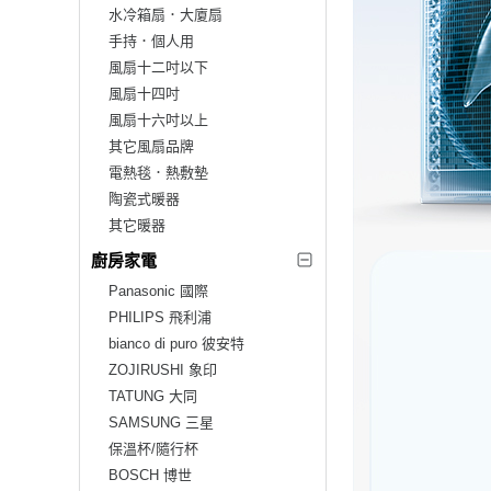
水冷箱扇．大廈扇
手持．個人用
風扇十二吋以下
風扇十四吋
風扇十六吋以上
其它風扇品牌
電熱毯．熱敷墊
陶瓷式暖器
其它暖器
廚房家電
Panasonic 國際
PHILIPS 飛利浦
bianco di puro 彼安特
ZOJIRUSHI 象印
TATUNG 大同
SAMSUNG 三星
保溫杯/隨行杯
BOSCH 博世