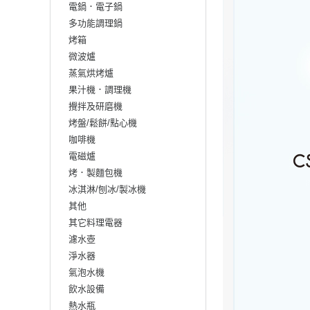
電鍋．電子鍋
多功能調理鍋
烤箱
微波爐
蒸氣烘烤爐
果汁機．調理機
攪拌及研磨機
烤盤/鬆餅/點心機
咖啡機
電磁爐
烤．製麵包機
冰淇淋/刨冰/製冰機
其他
其它料理電器
濾水壺
淨水器
氣泡水機
飲水設備
熱水瓶