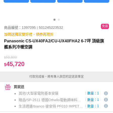
免運
商品編號：1397095 | 501245223532
加碼送獨家雙好禮，領券再現折
Panasonic CS-UX40FA2/CU-UX40FHA2 6-7坪 頂級旗
艦系列冷暖空調
50,800
$
45,720
$
付款完成後，將有專人與您約定送貨事宜
買就送
其他/大型家電附基本安裝
數量：1
贈品/SP-2511 德國Othello電動調味料研磨罐2入組-東源專案
數量：1
生活週邊/bianco 彼安特 PF010 IMPETO 口袋型強勁手持風扇 夜幕黑_東源倉
數量：1