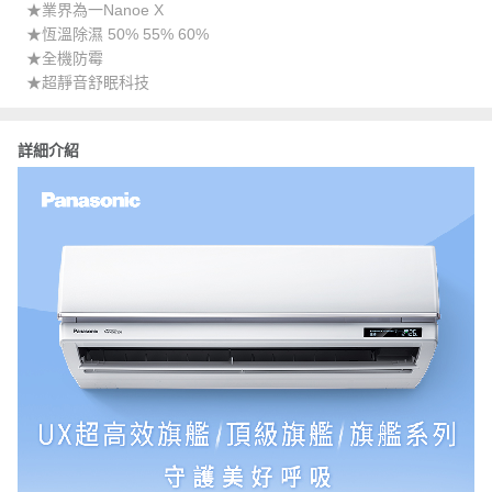
★業界為一Nanoe X
★恆溫除濕 50% 55% 60%
★全機防霉
★超靜音舒眠科技
詳細介紹