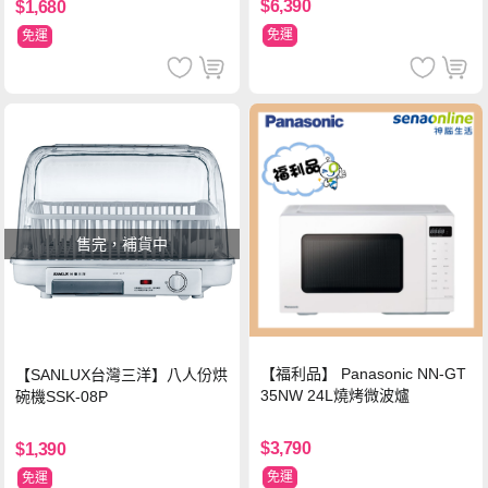
$6,390
$1,680
免運
免運
售完，補貨中
【福利品】 Panasonic NN-GT
【SANLUX台灣三洋】八人份烘
35NW 24L燒烤微波爐
碗機SSK-08P
$3,790
$1,390
免運
免運