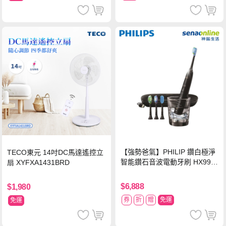
【強勢爸氣】PHILIP 鑽白極淨
TECO東元 14吋DC馬達遙控立
智能鑽石音波電動牙刷 HX992
扇 XYFXA1431BRD
4【贈亮白刷頭】
$6,888
$1,980
券
折
贈
免運
免運