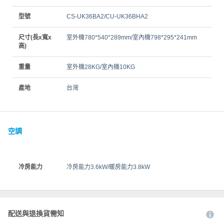
型號
CS-UK36BA2/CU-UK36BHA2
尺寸(長x寬x
室外機780*540*289mm/室內機798*295*241mm
高)
重量
室外機28KG/室內機10KG
產地
台灣
空調
冷房能力
冷房能力3.6kW/暖房能力3.8kW
配送與退換貨需知