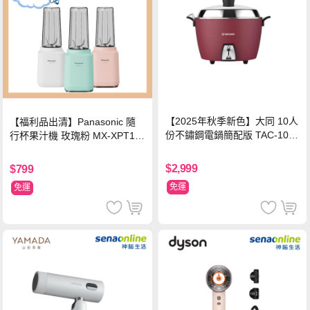
【2025年秋季新色】大同 10人
【福利品出清】Panasonic 隨
份不鏽鋼電鍋簡配版 TAC-10L-
行杯果汁機 玫瑰粉 MX-XPT10
MCRL 莓果紅
3-P
$2,999
$799
免運
免運