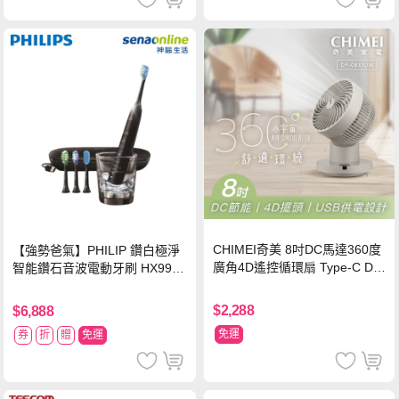
CHIMEI奇美 8吋DC馬達360度
【強勢爸氣】PHILIP 鑽白極淨
廣角4D遙控循環扇 Type-C DF-
智能鑽石音波電動牙刷 HX9924
08X1UM
【贈亮白刷頭】
$2,288
$6,888
免運
券
折
贈
免運