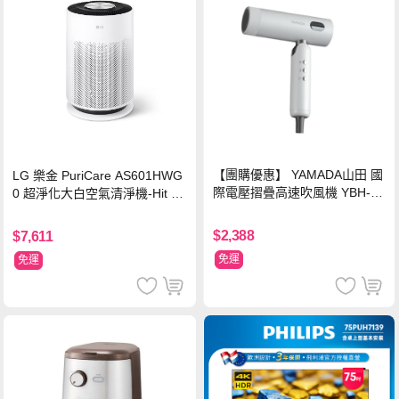
【團購優惠】 YAMADA山田 國
LG 樂金 PuriCare AS601HWG
際電壓摺疊高速吹風機 YBH-12
0 超淨化大白空氣清淨機-Hit 18
QN03G(S)
坪
$2,388
$7,611
免運
免運