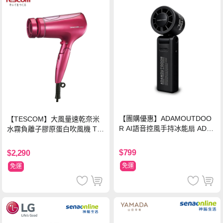
【團購優惠】ADAMOUTDOO
【TESCOM】大風量速乾奈米
R AI語音控風手持冰能扇 ADF
水霧負離子膠原蛋白吹風機 TC
N-HTF520AI
D3000TW 桃紅色 TCD-3000T
W
$799
$2,290
免運
免運