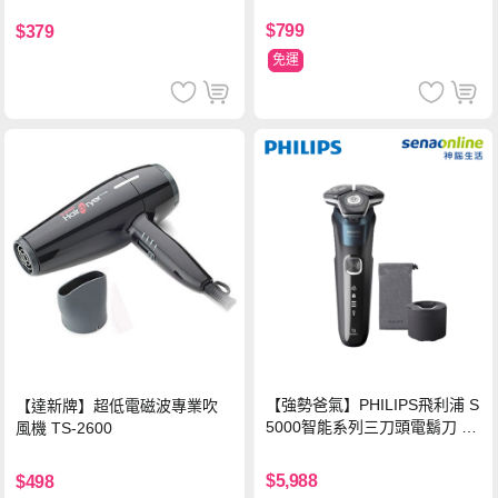
$799
$379
免運
【強勢爸氣】PHILIPS飛利浦 S
【達新牌】超低電磁波專業吹
5000智能系列三刀頭電鬍刀 S5
風機 TS-2600
889/60
$5,988
$498