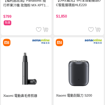
【DIKE戴克】8吋全自動擺頭D
【福利品出清】Panasonic 隨
C智能循環扇HLE220
行杯果汁機 玫瑰粉 MX-XPT10
3-P
$1,850
$799
免運
Xiaomi 電動刮鬍刀 S200
Xiaomi 電動鼻毛修剪器