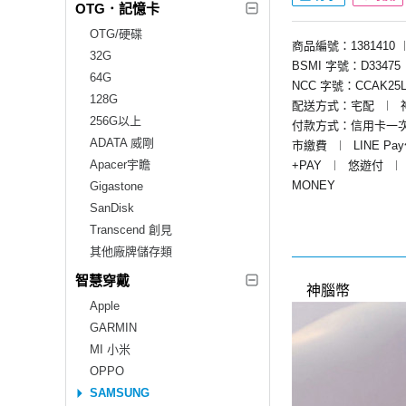
OTG．記憶卡
OTG/硬碟
商品編號：1381410
32G
BSMI 字號：D33475
64G
NCC 字號：CCAK25L
128G
配送方式：宅配
︱
256G以上
付款方式：信用卡一
ADATA 威剛
市繳費
︱
LINE Pa
Apacer宇瞻
+PAY
︱
悠遊付
︱
MONEY
Gigastone
SanDisk
Transcend 創見
其他廠牌儲存類
智慧穿戴
神腦幣
Apple
GARMIN
MI 小米
OPPO
SAMSUNG