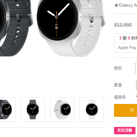
★Galaxy A
$12,990
3
期
0
利
Apple Pay
顏色
數量
優惠券
折扣活動