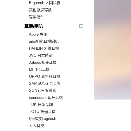
Ergotech 人因科技
其他廠牌穿戴
穿戴配件
耳機/喇叭
Apple 專用
aibo鈞嵐耳機喇叭
HANLIN 無線耳機
JVC 日本時尚
Jabees藍牙耳機
MI 小米耳機
OPPO 真無線耳機
SAMSUNG 高音質
SONY 日系質感
soundcore 藍牙耳機
TDK 日系品牌
TOTU 拓途耳機
UE羅技Logitech
人因科技