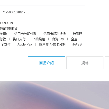
︱
712500813102、712500818102
P0900T9
神腦門市取貨
次付款
︱
信用卡分期付款
︱
信用卡紅利折抵
︱
神腦門
y付款
︱
街口支付
︱
Pi拍錢包
︱
台灣Pay
︱
全盈
全支付
︱
Apple Pay
︱
銀角零卡-無卡分期
︱
iPASS
商品介紹
規格