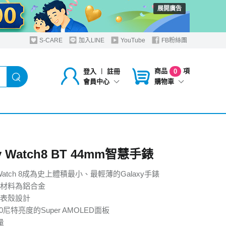
展開廣告
S-CARE
加入LINE
YouTube
FB粉絲團
商品
項
登入
︱
註冊
0
購物車
會員中心
xy Watch8 BT 44mm智慧手錶
y Watch 8成為史上體積最小、最輕薄的Galaxy手錶
材料為鋁合金
表殼設計
00尼特亮度的Super AMOLED面板
量