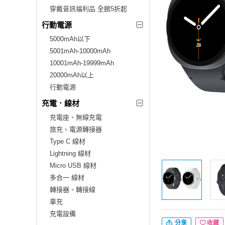
穿戴音訊福利品 全館5折起
行動電源
5000mAh以下
5001mAh-10000mAh
10001mAh-19999mAh
20000mAh以上
行動電源
充電．線材
充電座、無線充電
旅充、電源轉接器
Type C 線材
Lightning 線材
Micro USB 線材
多合一 線材
轉接器、轉接線
車充
充電設備
分享
收藏