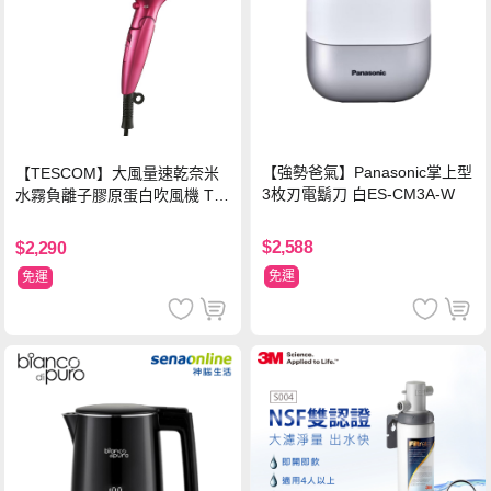
【強勢爸氣】Panasonic掌上型
【TESCOM】大風量速乾奈米
3枚刃電鬍刀 白ES-CM3A-W
水霧負離子膠原蛋白吹風機 TC
D3000TW 桃紅色 TCD-3000T
W
$2,588
$2,290
免運
免運