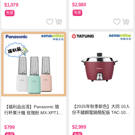
$2,680
$1,079
免運
免運
【2025年秋季新色】大同 10人
【福利品出清】Panasonic 隨
份不鏽鋼電鍋簡配版 TAC-10L-
行杯果汁機 玫瑰粉 MX-XPT10
MCRL 莓果紅
3-P
$2,999
$799