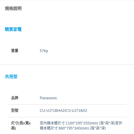
規格說明
精質家電
重量
57kg
共用型
品牌
Panasonic
型號
CU-UJ71BHA2/CS-UJ71BA2
尺寸(長x寬x
室內機本體尺寸:1160*295*255(mm) (寬*高*深)室外
高)
機本體尺寸:880*795*340(mm) (寬*高*深)