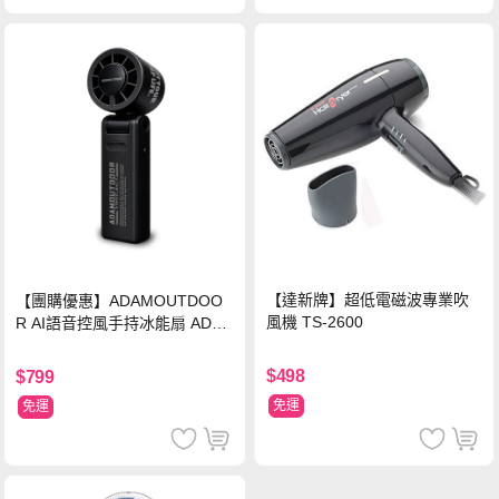
【達新牌】超低電磁波專業吹
【團購優惠】ADAMOUTDOO
風機 TS-2600
R AI語音控風手持冰能扇 ADFN
-HTF520AI
$498
$799
免運
免運