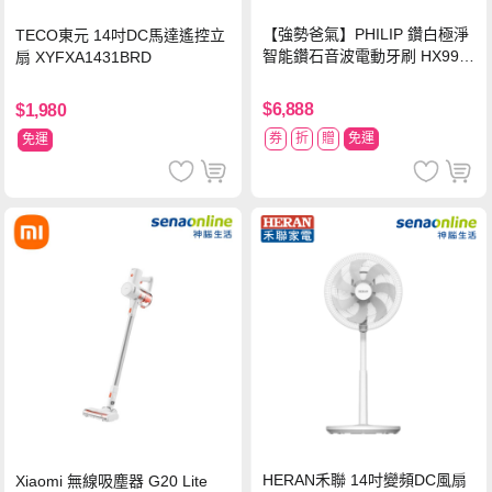
【強勢爸氣】PHILIP 鑽白極淨
TECO東元 14吋DC馬達遙控立
智能鑽石音波電動牙刷 HX992
扇 XYFXA1431BRD
4【贈亮白刷頭】
$6,888
$1,980
券
折
贈
免運
免運
HERAN禾聯 14吋變頻DC風扇
Xiaomi 無線吸塵器 G20 Lite