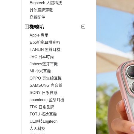
Ergotech 人因科技
其他廠牌穿戴
穿戴配件
耳機/喇叭
Apple 專用
aibo鈞嵐耳機喇叭
HANLIN 無線耳機
JVC 日本時尚
Jabees藍牙耳機
MI 小米耳機
OPPO 真無線耳機
SAMSUNG 高音質
SONY 日系質感
soundcore 藍牙耳機
TDK 日系品牌
TOTU 拓途耳機
UE羅技Logitech
人因科技