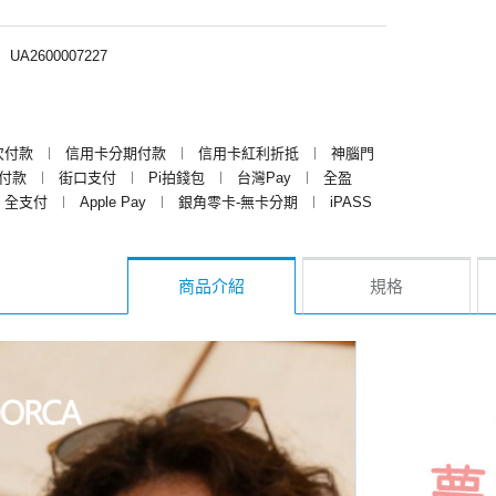
︱
UA2600007227
次付款
︱
信用卡分期付款
︱
信用卡紅利折抵
︱
神腦門
y付款
︱
街口支付
︱
Pi拍錢包
︱
台灣Pay
︱
全盈
全支付
︱
Apple Pay
︱
銀角零卡-無卡分期
︱
iPASS
商品介紹
規格