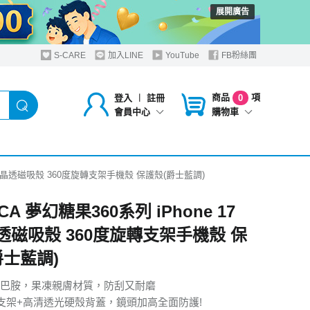
展開廣告
S-CARE
加入LINE
YouTube
FB粉絲團
商品
項
登入
︱
註冊
0
購物車
會員中心
7 N52晶透磁吸殼 360度旋轉支架手機殼 保護殼(爵士藍調)
CA 夢幻糖果360系列 iPhone 17
晶透磁吸殼 360度旋轉支架手機殼 保
爵士藍調)
巴胺，果凍親膚材質，防刮又耐磨
轉支架+高清透光硬殼背蓋，鏡頭加高全面防護!