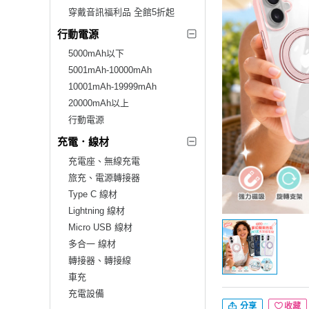
穿戴音訊福利品 全館5折起
行動電源
5000mAh以下
5001mAh-10000mAh
10001mAh-19999mAh
20000mAh以上
行動電源
充電．線材
充電座、無線充電
旅充、電源轉接器
Type C 線材
Lightning 線材
Micro USB 線材
多合一 線材
轉接器、轉接線
車充
充電設備
分享
收藏