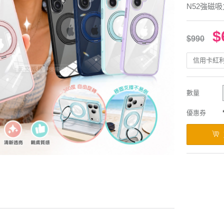
N52強磁
$
$990
信用卡紅
數量
優惠券