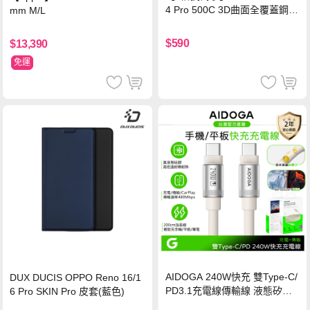
4 Pro 500C 3D曲面全覆蓋鋼化
mm M/L
玻璃貼 0.5mm極窄邊框 防指紋
保護貼
$590
$13,390
免運
AIDOGA 240W快充 雙Type-C/
DUX DUCIS OPPO Reno 16/1
PD3.1充電線傳輸線 液態矽膠
6 Pro SKIN Pro 皮套(藍色)
硅膠 2M 支援iPhone17/安卓/手