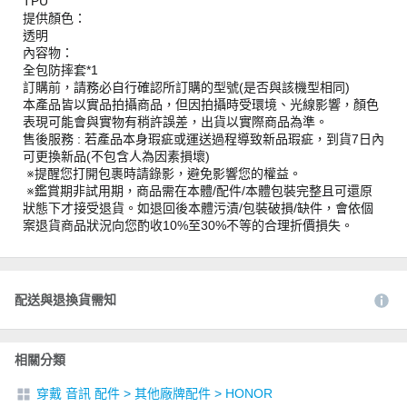
TPU
提供顏色：
透明
內容物：
全包防摔套*1
訂購前，請務必自行確認所訂購的型號(是否與該機型相同)
本產品皆以實品拍攝商品，但因拍攝時受環境、光線影響，顏色
表現可能會與實物有稍許誤差，出貨以實際商品為準。
售後服務 : 若產品本身瑕疵或運送過程導致新品瑕疵，到貨7日內
可更換新品(不包含人為因素損壞)
※提醒您打開包裹時請錄影，避免影響您的權益。
※鑑賞期非試用期，商品需在本體/配件/本體包裝完整且可還原
狀態下才接受退貨。如退回後本體污漬/包裝破損/缺件，會依個
案退貨商品狀況向您酌收10%至30%不等的合理折價損失。
配送與退換貨需知
相關分類
穿戴 音訊 配件
>
其他廠牌配件
>
HONOR