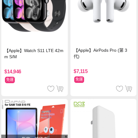
【Apple】AirPods Pro (第 3
【Apple】Watch S11 LTE 42m
代)
m S/M
$7,115
$14,946
免運
免運