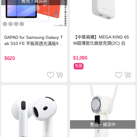
售完，補貨中
【中華員購】MEGA KING 65
DAPAD for Samsung Galaxy T
W超薄氮化鎵旅充頭(2C) 白
ab S10 FE 平板高透光滿版9H
鋼化玻璃保護貼
$1,090
$620
免運
售完，補貨中