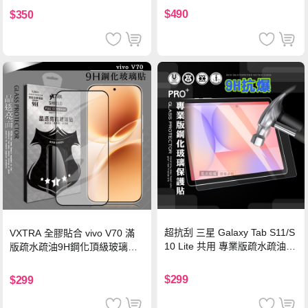
機/平板/筆電
$490
$350
超抗刮 三星 Galaxy Tab S11/S
VXTRA 全膠貼合 vivo V70 滿
10 Lite 共用 專業版疏水疏油9
版疏水疏油9H鋼化頂級玻璃貼
H鋼化玻璃膜 平板玻璃貼
保護貼(黑)
$299
$299