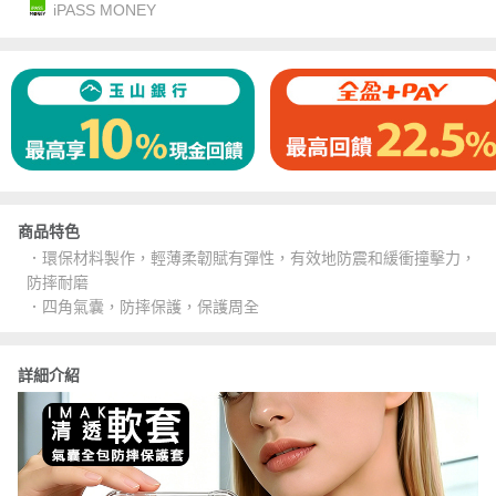
iPASS MONEY
商品特色
．環保材料製作，輕薄柔韌賦有彈性，有效地防震和緩衝撞擊力，
防摔耐磨
．四角氣囊，防摔保護，保護周全
詳細介紹