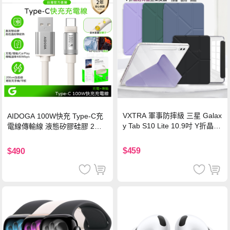
VXTRA 軍事防摔級 三星 Galax
AIDOGA 100W快充 Type-C充
y Tab S10 Lite 10.9吋 Y折晶透
電線傳輸線 液態矽膠硅膠 2M
背蓋立架皮套 含筆槽(經典黑)
支援iPhone17/安卓/手機/平板
$459
$490