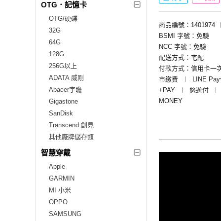
OTG．記憶卡
OTG/硬碟
商品編號：1401974
32G
BSMI 字號：免驗
64G
NCC 字號：免驗
128G
配送方式：宅配
256G以上
付款方式：信用卡一
ADATA 威剛
市繳費
︱
LINE Pa
Apacer宇瞻
+PAY
︱
悠遊付
︱
MONEY
Gigastone
SanDisk
Transcend 創見
其他廠牌儲存類
智慧穿戴
Apple
GARMIN
MI 小米
OPPO
SAMSUNG