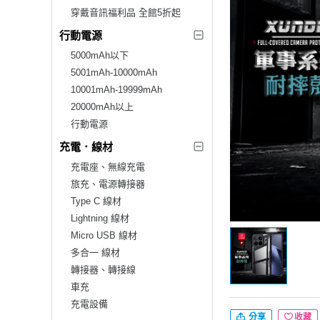
穿戴音訊福利品 全館5折起
行動電源
5000mAh以下
5001mAh-10000mAh
10001mAh-19999mAh
20000mAh以上
行動電源
充電．線材
充電座、無線充電
旅充、電源轉接器
Type C 線材
Lightning 線材
Micro USB 線材
多合一 線材
轉接器、轉接線
車充
充電設備
分享
收藏