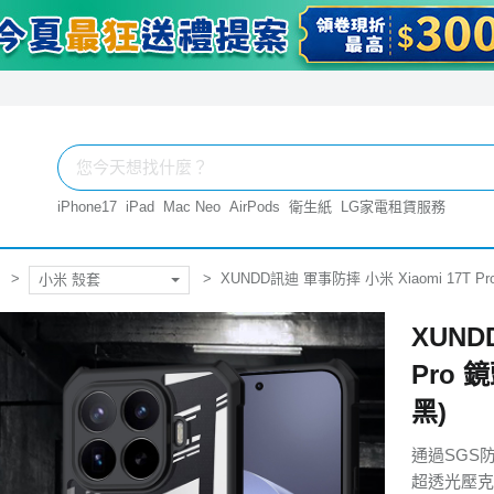
iPhone17
iPad
Mac Neo
AirPods
衛生紙
LG家電租賃服務
XUNDD訊迪 軍事防摔 小米 Xiaomi 17T
小米 殼套
XUND
Pro
黑)
通過SGS
超透光壓克