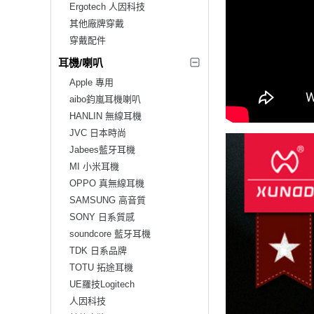
Ergotech 人因科技
其他廠牌穿戴
穿戴配件
耳機/喇叭
Apple 專用
aibo鈞嵐耳機喇叭
HANLIN 無線耳機
JVC 日本時尚
Jabees藍牙耳機
MI 小米耳機
OPPO 真無線耳機
SAMSUNG 高音質
SONY 日系質感
soundcore 藍牙耳機
TDK 日系品牌
TOTU 拓途耳機
UE羅技Logitech
人因科技