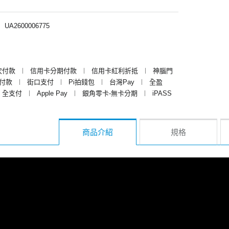
︱
UA2600006775
次付款
︱
信用卡分期付款
︱
信用卡紅利折抵
︱
神腦門
y付款
︱
街口支付
︱
Pi拍錢包
︱
台灣Pay
︱
全盈
全支付
︱
Apple Pay
︱
銀角零卡-無卡分期
︱
iPASS
商品介紹
規格