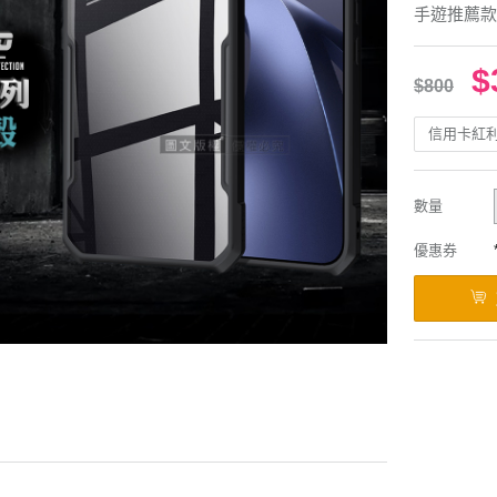
手遊推薦款
$
$800
信用卡紅
數量
優惠券