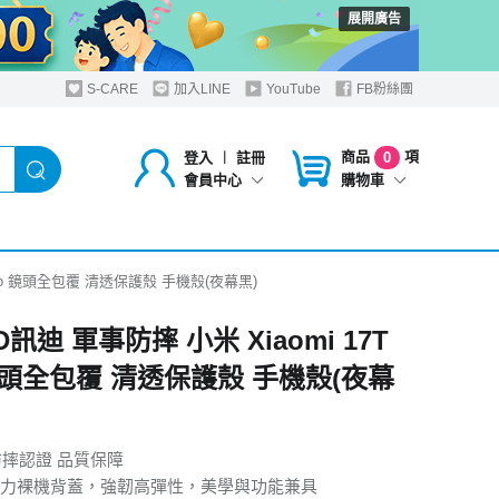
展開廣告
S-CARE
加入LINE
YouTube
FB粉絲團
商品
項
登入
︱
註冊
0
購物車
會員中心
 Pro 鏡頭全包覆 清透保護殼 手機殼(夜幕黑)
D訊迪 軍事防摔 小米 Xiaomi 17T
 鏡頭全包覆 清透保護殼 手機殼(夜幕
防摔認證 品質保障
力裸機背蓋，強韌高彈性，美學與功能兼具