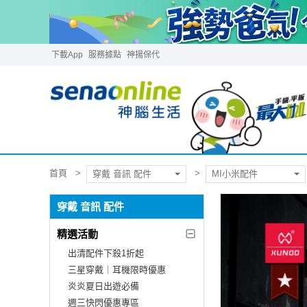
下載App
服務據點
神揚保代
首頁
穿戴 音訊 配件
MI小米配件
穿戴 音訊 配件
精選活動
出清配件下殺1折起
三星穿戴｜耳機限時優惠
炎炎夏日出遊必備
週三快閃優惠專區