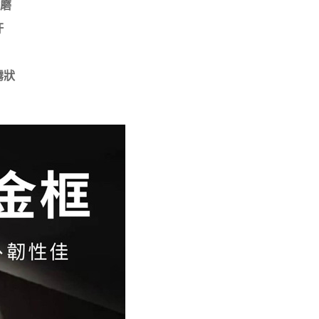
耐磨
汙
霧狀