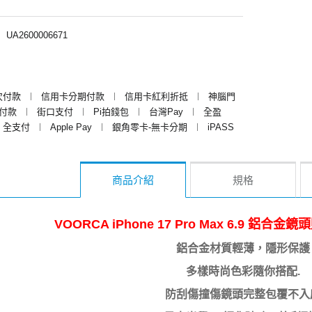
︱
UA2600006671
次付款
︱
信用卡分期付款
︱
信用卡紅利折抵
︱
神腦門
y付款
︱
街口支付
︱
Pi拍錢包
︱
台灣Pay
︱
全盈
全支付
︱
Apple Pay
︱
銀角零卡-無卡分期
︱
iPASS
商品介紹
規格
VOORCA iPhone 17 Pro Max 6.9 鋁
鋁合金材質輕薄，隱形保護
多樣時尚色彩隨你搭配.
防刮傷撞傷鏡頭完整包覆不入