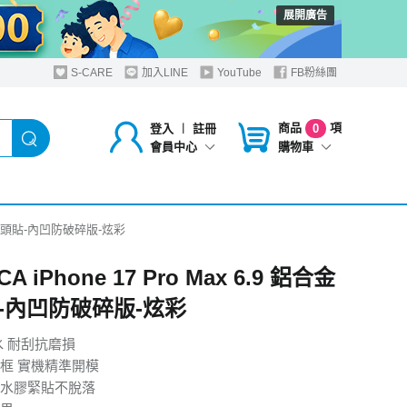
展開廣告
S-CARE
加入LINE
YouTube
FB粉絲團
商品
項
登入
︱
註冊
0
購物車
會員中心
 鋁合金鏡頭貼-內凹防破碎版-炫彩
A iPhone 17 Pro Max 6.9 鋁合金
-內凹防破碎版-炫彩
水 耐刮抗磨損
框 實機精準開模
水膠緊貼不脫落