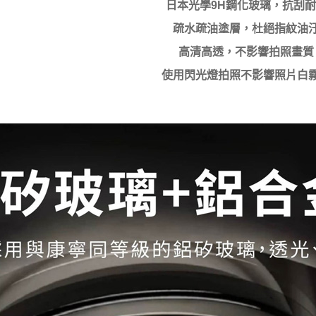
日本光學9H鋼化玻璃，抗刮
疏水疏油塗層，杜絕指紋油
高清高透，不影響拍照畫質
使用閃光燈拍照不影響照片白