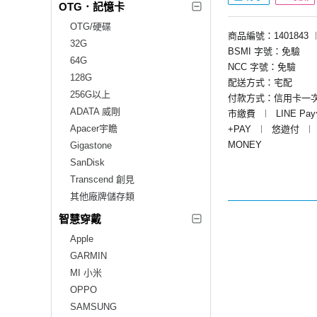
OTG．記憶卡
OTG/硬碟
商品編號：1401843
32G
BSMI 字號：免驗
64G
NCC 字號：免驗
128G
配送方式：宅配
256G以上
付款方式：信用卡一
ADATA 威剛
市繳費
︱
LINE Pa
Apacer宇瞻
+PAY
︱
悠遊付
︱
MONEY
Gigastone
SanDisk
Transcend 創見
其他廠牌儲存類
智慧穿戴
Apple
GARMIN
MI 小米
OPPO
SAMSUNG