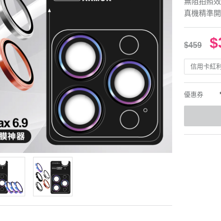
無阻拍照效
真機精準開
$
$459
信用卡紅
優惠券