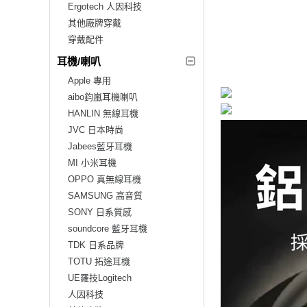
Ergotech 人因科技
其他廠牌穿戴
穿戴配件
耳機/喇叭
Apple 專用
aibo鈞嵐耳機喇叭
HANLIN 無線耳機
JVC 日本時尚
Jabees藍牙耳機
MI 小米耳機
OPPO 真無線耳機
SAMSUNG 高音質
SONY 日系質感
soundcore 藍牙耳機
TDK 日系品牌
TOTU 拓途耳機
UE羅技Logitech
人因科技