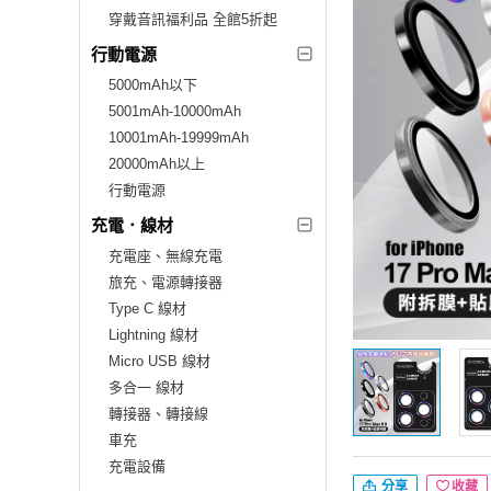
穿戴音訊福利品 全館5折起
行動電源
5000mAh以下
5001mAh-10000mAh
10001mAh-19999mAh
20000mAh以上
行動電源
充電．線材
充電座、無線充電
旅充、電源轉接器
Type C 線材
Lightning 線材
Micro USB 線材
多合一 線材
轉接器、轉接線
車充
充電設備
分享
收藏