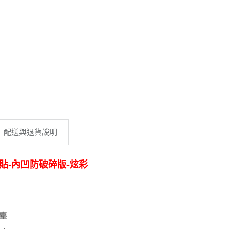
配送與退貨說明
合金鏡頭貼-內凹防破碎版-炫彩
塵