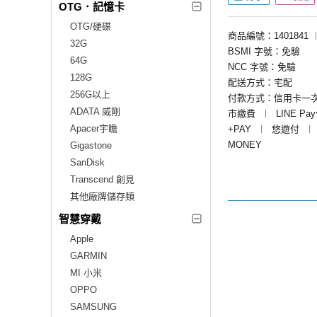
OTG．記憶卡
OTG/硬碟
商品編號：1401841
32G
BSMI 字號：免驗
64G
NCC 字號：免驗
128G
配送方式：宅配
256G以上
付款方式：信用卡一
ADATA 威剛
市繳費
︱
LINE Pa
Apacer宇瞻
+PAY
︱
悠遊付
︱
MONEY
Gigastone
SanDisk
Transcend 創見
其他廠牌儲存類
智慧穿戴
Apple
GARMIN
MI 小米
OPPO
SAMSUNG