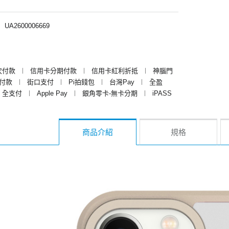
︱
UA2600006669
次付款
︱
信用卡分期付款
︱
信用卡紅利折抵
︱
神腦門
y付款
︱
街口支付
︱
Pi拍錢包
︱
台灣Pay
︱
全盈
全支付
︱
Apple Pay
︱
銀角零卡-無卡分期
︱
iPASS
商品介紹
規格