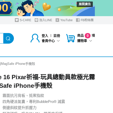
展開廣告
S-CARE
加入LINE
YouTube
FB粉絲團
商品
項
登入
︱
註冊
0
購物車
會員中心
MagSafe iPhone手機殼
ne 16 Pixar祈福-玩具總動員款極光霧
Safe iPhone手機殼
】霧面抗污背板、抵禦指紋
四角硬派氣囊，專利BubblePro® 減震
】側邊斜紋提升抓握力