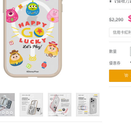
∎【強吸力
$2,290
信用卡紅
數量
優惠券