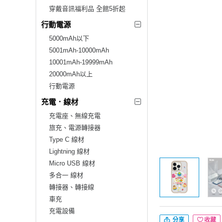
穿戴音訊福利品 全館5折起
行動電源
5000mAh以下
5001mAh-10000mAh
10001mAh-19999mAh
20000mAh以上
行動電源
充電．線材
充電座、無線充電
旅充、電源轉接器
Type C 線材
Lightning 線材
Micro USB 線材
多合一 線材
轉接器、轉接線
車充
充電設備
分享
收藏