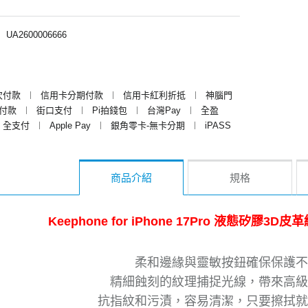
︱
UA2600006666
次付款
︱
信用卡分期付款
︱
信用卡紅利折抵
︱
神腦門
y付款
︱
街口支付
︱
Pi拍錢包
︱
台灣Pay
︱
全盈
全支付
︱
Apple Pay
︱
銀角零卡-無卡分期
︱
iPASS
商品介紹
規格
Keephone for iPhone 17Pro 液態矽膠
柔和邊緣與靈敏按鈕確保保護不
精細蝕刻的紋理捕捉光線，帶來高級
抗指紋和污漬，容易清潔，只要擦拭就