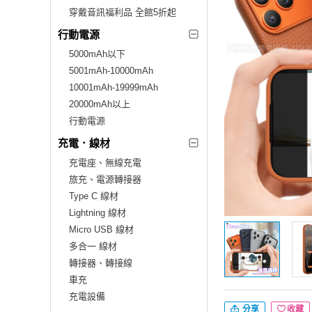
穿戴音訊福利品 全館5折起
行動電源
5000mAh以下
5001mAh-10000mAh
10001mAh-19999mAh
20000mAh以上
行動電源
充電．線材
充電座、無線充電
旅充、電源轉接器
Type C 線材
Lightning 線材
Micro USB 線材
多合一 線材
轉接器、轉接線
車充
充電設備
分享
收藏