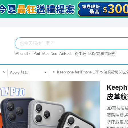
iPhone17
iPad
Mac Neo
AirPods
衛生紙
LG家電租賃服務
Keephone for iPhone 17Pro 液態
Apple 殼套
Keeph
皮革紋
3D荔枝皮
液態硅膠,
防摔減震,