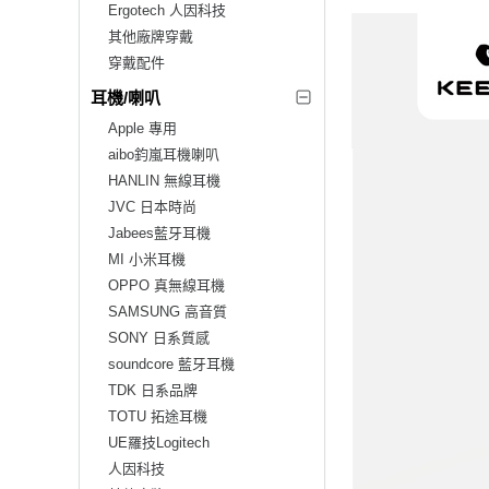
Ergotech 人因科技
其他廠牌穿戴
穿戴配件
耳機/喇叭
Apple 專用
aibo鈞嵐耳機喇叭
HANLIN 無線耳機
JVC 日本時尚
Jabees藍牙耳機
MI 小米耳機
OPPO 真無線耳機
SAMSUNG 高音質
SONY 日系質感
soundcore 藍牙耳機
TDK 日系品牌
TOTU 拓途耳機
UE羅技Logitech
人因科技