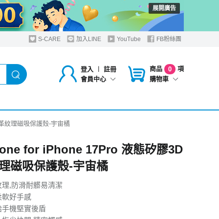
展開廣告
S-CARE
加入LINE
YouTube
FB粉絲團
商品
項
登入
︱
註冊
0
購物車
會員中心
矽膠3D皮革紋理磁吸保護殼-宇宙橘
one for iPhone 17Pro 液態矽膠3D
理磁吸保護殼-宇宙橘
紋理,防滑耐髒易清潔
柔軟好手感
給手機堅實後盾