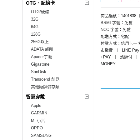
OTG．記憶卡
OTG/硬碟
商品編號：1401838
32G
BSMI 字號：免驗
64G
NCC 字號：免驗
128G
配送方式：宅配
256G以上
付款方式：信用卡一
ADATA 威剛
市繳費
︱
LINE Pa
Apacer宇瞻
+PAY
︱
悠遊付
︱
MONEY
Gigastone
SanDisk
Transcend 創見
其他廠牌儲存類
智慧穿戴
Apple
GARMIN
MI 小米
OPPO
SAMSUNG