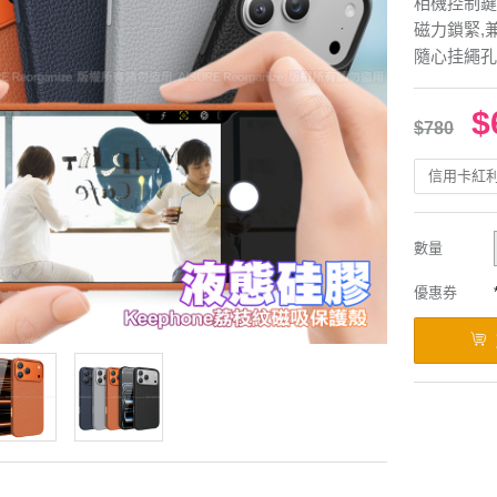
相機控制鍵
磁力鎖緊,兼
隨心挂繩孔
$
$780
信用卡紅
數量
優惠券