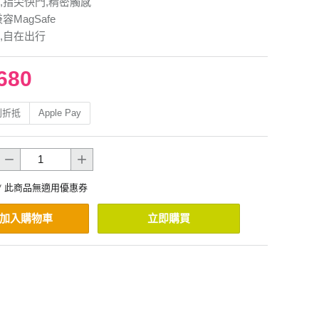
,指尖快門,精密觸感
容MagSafe
,自在出行
680
利折抵
Apple Pay
* 此商品無適用優惠券
加入購物車
立即購買