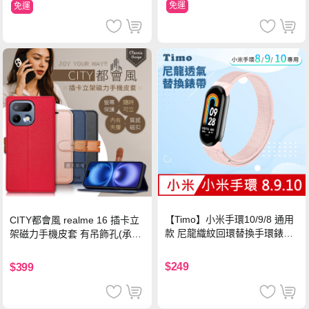
免運
免運
【Timo】小米手環10/9/8 通用
CITY都會風 realme 16 插卡立
款 尼龍織紋回環替換手環錶帶-
架磁力手機皮套 有吊飾孔(承諾
珍珠粉
黑)
$249
$399