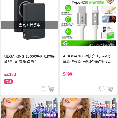
售完，補貨中
AIDOGA 100W快充 Type-C充
MEGA KING 10000準固態防爆
電線傳輸線 液態矽膠硅膠 2M
磁吸行動電源 暗影黑
支援iPhone17/安卓/手機/平板
$490
$2,180
免運