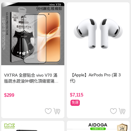
【Apple】AirPods Pro (第 3
VXTRA 全膠貼合 vivo V70 滿
代)
版疏水疏油9H鋼化頂級玻璃貼
保護貼(黑)
$7,115
$299
免運