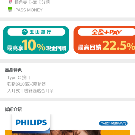
銀角零卡-無卡分期
iPASS MONEY
商品特色
Type C 接口
強勁的10毫米驅動器
入耳式耳機舒適貼合耳朵
詳細介紹