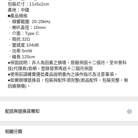
包裝尺寸：11x5x2cm
產地：中國
■產品規格
．頻響範圍: 20-20kHz
．喇叭直徑：10mm
．介面：Type C
．阻抗:32Ω
．靈感度:104dB
．功率:5mW
．線長:120cm
●保固說明：非人為因素之損壞，原廠保固十二個月。至中景科
技(代理商)官網，登錄發票再送十二個月保固
●使用前請確實遵從產品說明書內之操作指示及注意事項。
●如需辦理退換貨，包裝與配件須完整(商品配件、包裝完整，無
刮痕損傷)。
配送與退換貨需知
相關分類