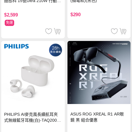
(插電款)(黑色)
酷態科 15號Ultra 210W 行動電
源 20000mAh (PB200U) -灰色
$290
$2,599
免運
ASUS ROG XREAL R1 AR眼
PHILIPS AI麥克風長續航耳夾
鏡 黑 組合優惠
式無線藍牙耳機(白)-TAQ2000
WT