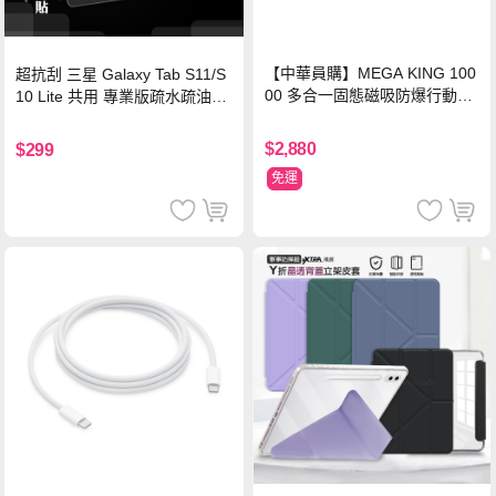
【中華員購】MEGA KING 100
超抗刮 三星 Galaxy Tab S11/S
00 多合一固態磁吸防爆行動電
10 Lite 共用 專業版疏水疏油9H
源 冰曜白
鋼化玻璃膜 平板玻璃貼
$2,880
$299
免運