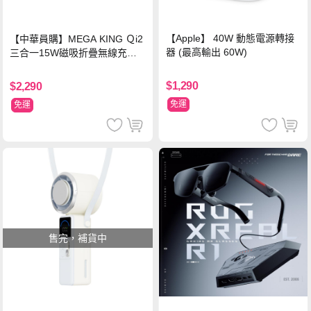
【Apple】 40W 動態電源轉接
【中華員購】MEGA KING Ｑi2
器 (最高輸出 60W)
三合一15W磁吸折疊無線充電
支架 黑
$1,290
$2,290
免運
免運
售完，補貨中