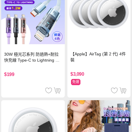
【Apple】AirTag (第 2 代) 4件
30W 極光芯系列 防過熱+耐拉
裝
快充線 Type-C to Lightning 傳
輸充電線(1.2M)黑色
$3,090
$199
免運