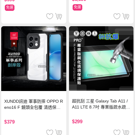
免運
免運
超抗刮 三星 Galaxy Tab A11 /
XUNDD訊迪 軍事防摔 OPPO R
A11 LTE 8.7吋 專業版疏水疏油
eno16 F 鏡頭全包覆 清透保護
9H鋼化玻璃膜 平板玻璃貼
殼 手機殼(夜幕黑)
$299
$379