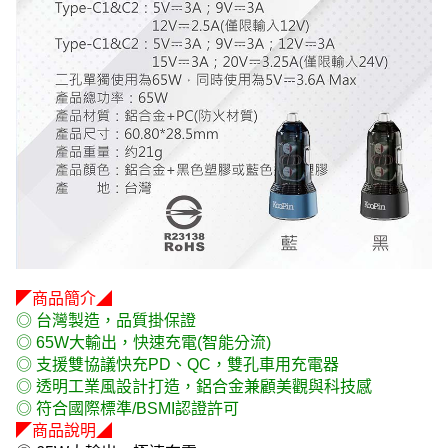
◤商品簡介◢
◎ 台灣製造，品質掛保證
◎ 65W大輸出，快速充電(智能分流)
◎ 支援雙協議快充PD、QC，雙孔車用充電器
◎ 透明工業風設計打造，鋁合金兼顧美觀與科技感
◎ 符合國際標準/BSMI認證許可
◤商品說明◢