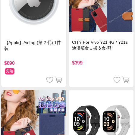
CITY For Vivo Y21 4G / Y21s
【Apple】AirTag (第 2 代) 1件
浪漫都會支架皮套-藍
裝
$399
$890
免運