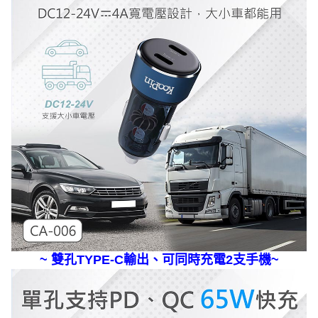
~
雙孔TYPE-C輸出、可同時充電2支手機
~